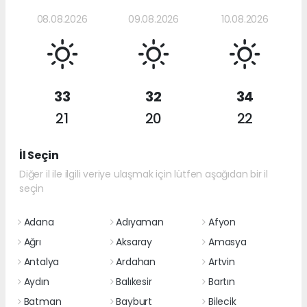
08.08.2026
09.08.2026
10.08.2026
33
32
34
21
20
22
İl Seçin
Diğer il ile ilgili veriye ulaşmak için lütfen aşağıdan bir il
seçin
Adana
Adıyaman
Afyon
Ağrı
Aksaray
Amasya
Antalya
Ardahan
Artvin
Aydın
Balıkesir
Bartın
Batman
Bayburt
Bilecik