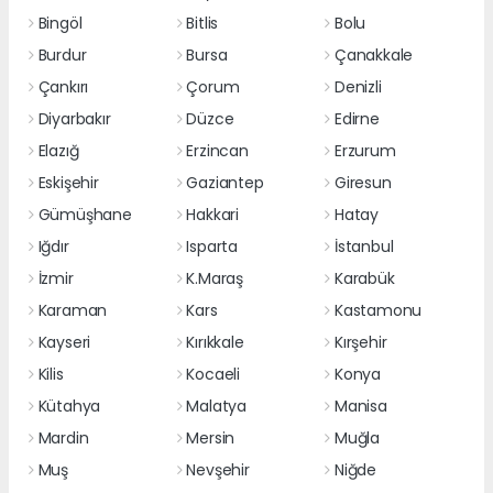
Bingöl
Bitlis
Bolu
Burdur
Bursa
Çanakkale
Çankırı
Çorum
Denizli
Diyarbakır
Düzce
Edirne
Elazığ
Erzincan
Erzurum
Eskişehir
Gaziantep
Giresun
Gümüşhane
Hakkari
Hatay
Iğdır
Isparta
İstanbul
İzmir
K.Maraş
Karabük
Karaman
Kars
Kastamonu
Kayseri
Kırıkkale
Kırşehir
Kilis
Kocaeli
Konya
Kütahya
Malatya
Manisa
Mardin
Mersin
Muğla
Muş
Nevşehir
Niğde