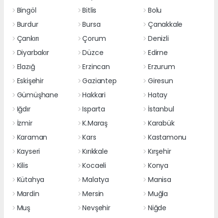
Bingöl
Bitlis
Bolu
Burdur
Bursa
Çanakkale
Çankırı
Çorum
Denizli
Diyarbakır
Düzce
Edirne
Elazığ
Erzincan
Erzurum
Eskişehir
Gaziantep
Giresun
Gümüşhane
Hakkari
Hatay
Iğdır
Isparta
İstanbul
İzmir
K.Maraş
Karabük
Karaman
Kars
Kastamonu
Kayseri
Kırıkkale
Kırşehir
Kilis
Kocaeli
Konya
Kütahya
Malatya
Manisa
Mardin
Mersin
Muğla
Muş
Nevşehir
Niğde