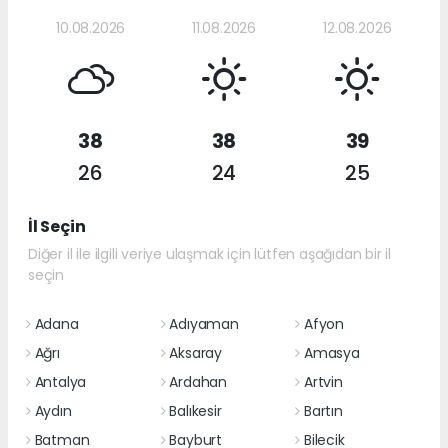
10.08.2026
11.08.2026
12.08.2026
38
38
39
26
24
25
İl Seçin
Diğer il ile ilgili veriye ulaşmak için lütfen aşağıdan bir il
seçin
Adana
Adıyaman
Afyon
Ağrı
Aksaray
Amasya
Antalya
Ardahan
Artvin
Aydın
Balıkesir
Bartın
Batman
Bayburt
Bilecik