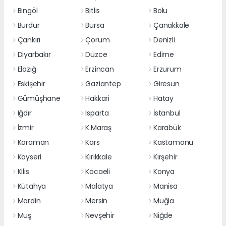
Bingöl
Bitlis
Bolu
Burdur
Bursa
Çanakkale
Çankırı
Çorum
Denizli
Diyarbakır
Düzce
Edirne
Elazığ
Erzincan
Erzurum
Eskişehir
Gaziantep
Giresun
Gümüşhane
Hakkari
Hatay
Iğdır
Isparta
İstanbul
İzmir
K.Maraş
Karabük
Karaman
Kars
Kastamonu
Kayseri
Kırıkkale
Kırşehir
Kilis
Kocaeli
Konya
Kütahya
Malatya
Manisa
Mardin
Mersin
Muğla
Muş
Nevşehir
Niğde