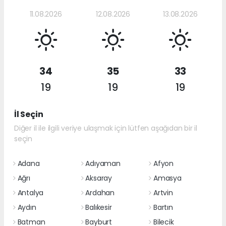
11.08.2026
12.08.2026
13.08.2026
34
35
33
19
19
19
İl Seçin
Diğer il ile ilgili veriye ulaşmak için lütfen aşağıdan bir il
seçin
Adana
Adıyaman
Afyon
Ağrı
Aksaray
Amasya
Antalya
Ardahan
Artvin
Aydın
Balıkesir
Bartın
Batman
Bayburt
Bilecik