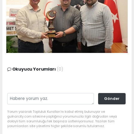
Okuyucu Yorumları
(0)
Gönder
Yorum yazarak Topluluk Kuralları’nı kabul etmiş bulunuyor ve
gulnarcity.com sitesine yaptığınız yorumunuzla ilgili doğrudan veya
dolaylı tüm sorumluluğu tek başınıza üstleniyorsunuz. Yazılan tüm
yorumlardan site yönetimi hiçbir şekilde sorumlu tutulamaz.