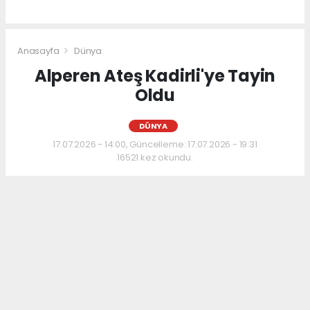
Anasayfa
Dünya
Alperen Ateş Kadirli'ye Tayin
Oldu
DÜNYA
17.07.2026 - 14:00, Güncelleme: 17.07.2026 - 19:31
16521 kez okundu.
Alperen Ateş Kadirli'ye Tayin Oldu