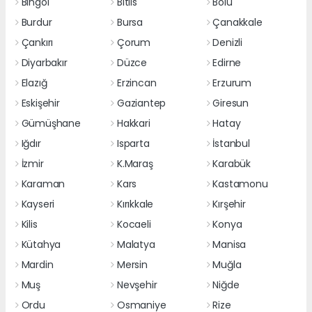
Bingöl
Bitlis
Bolu
Burdur
Bursa
Çanakkale
Çankırı
Çorum
Denizli
Diyarbakır
Düzce
Edirne
Elazığ
Erzincan
Erzurum
Eskişehir
Gaziantep
Giresun
Gümüşhane
Hakkari
Hatay
Iğdır
Isparta
İstanbul
İzmir
K.Maraş
Karabük
Karaman
Kars
Kastamonu
Kayseri
Kırıkkale
Kırşehir
Kilis
Kocaeli
Konya
Kütahya
Malatya
Manisa
Mardin
Mersin
Muğla
Muş
Nevşehir
Niğde
Ordu
Osmaniye
Rize