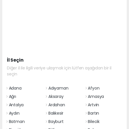
İl Seçin
Diğer il ile ilgili veriye ulaşmak için lütfen aşağıdan bir il
seçin
Adana
Adıyaman
Afyon
Ağrı
Aksaray
Amasya
Antalya
Ardahan
Artvin
Aydın
Balıkesir
Bartın
Batman
Bayburt
Bilecik