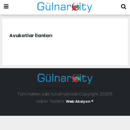
Avukatlar İlanları
haber paketi
haber scripti
haber yazılımı
Tüm hakları saklı tutulmaktadır.Copyright 2026©
Haber Yazılımı:
Web Aksiyon ®