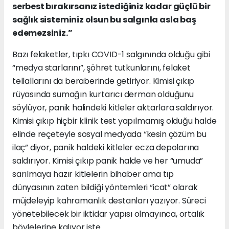
serbest bırakırsanız istediğiniz kadar güçlü bir
sağlık sisteminiz olsun bu salgınla asla baş
edemezsiniz.”
Bazı felaketler, tıpkı COVID-1 salgınında olduğu gibi
“medya starlarını”, şöhret tutkunlarını, felaket
tellallarını da beraberinde getiriyor. Kimisi çıkıp
rüyasında sumağın kurtarıcı derman olduğunu
söylüyor, panik halindeki kitleler aktarlara saldırıyor.
Kimisi çıkıp hiçbir klinik test yapılmamış olduğu halde
elinde reçeteyle sosyal medyada “kesin çözüm bu
ilaç” diyor, panik haldeki kitleler ecza depolarına
saldırıyor. Kimisi çıkıp panik halde ve her “umuda”
sarılmaya hazır kitlelerin bihaber ama tıp
dünyasının zaten bildiği yöntemleri “icat” olarak
müjdeleyip kahramanlık destanları yazıyor. Süreci
yönetebilecek bir iktidar yapısı olmayınca, ortalık
böylelerine kalıyor işte.