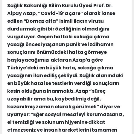
Sağlık Bakanlığı Bilim Kurulu Üyesi Prof. Dr.
Alpay Azap, “Covid-19’a çare” olarak lanse
edilen “Dornaz alfa” isimli ilacın virusu
durdurmak gibi bir özelliğinin olmadığını
vurguluyor. Geçen haftaki sokağa çıkma
yasağı öncesi yaşanan panik ve izdihamın
sonuçlarını önümüzdeki hafta görmeye
başlayacağımızı aktaran Azap’a göre
Türkiye’deki en büyük hata, sokağa çıkma
yasağının ilan ediliş şekliydi. Sağlık alanındaki
en büyük hata ise testlerin verdiği sonuçların
kesin olduğuna inanmaktı. Azap “süreç
uzayabilir ama bu, kaybedilmiş değil,
kazanılmış zaman olarak görülmeli” diyor ve
uyarıyor: “Eğer sosyal mesafeyi korumazsanız,
el temizliği ve solunum hijyenine dikkat
etmezseniz ve insan hareketlerini tamamen