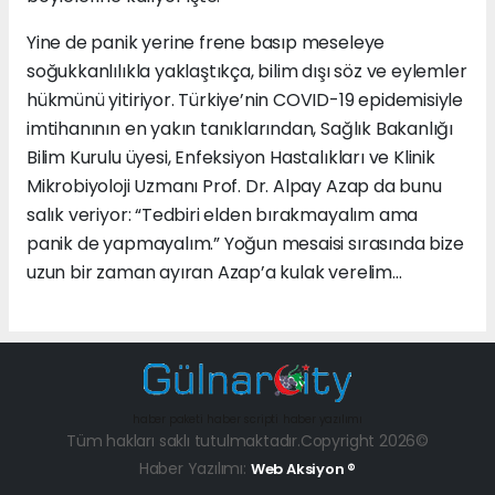
Yine de panik yerine frene basıp meseleye
soğukkanlılıkla yaklaştıkça, bilim dışı söz ve eylemler
hükmünü yitiriyor. Türkiye’nin COVID-19 epidemisiyle
imtihanının en yakın tanıklarından, Sağlık Bakanlığı
Bilim Kurulu üyesi, Enfeksiyon Hastalıkları ve Klinik
Mikrobiyoloji Uzmanı Prof. Dr. Alpay Azap da bunu
salık veriyor: “Tedbiri elden bırakmayalım ama
panik de yapmayalım.” Yoğun mesaisi sırasında bize
uzun bir zaman ayıran Azap’a kulak verelim…
haber paketi
haber scripti
haber yazılımı
Tüm hakları saklı tutulmaktadır.Copyright 2026©
Haber Yazılımı:
Web Aksiyon ®