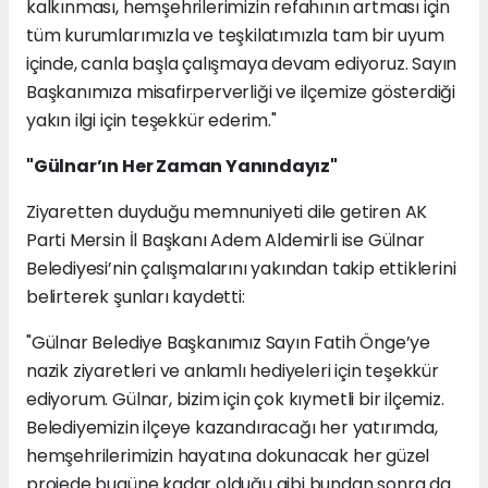
kalkınması, hemşehrilerimizin refahının artması için
tüm kurumlarımızla ve teşkilatımızla tam bir uyum
içinde, canla başla çalışmaya devam ediyoruz. Sayın
Başkanımıza misafirperverliği ve ilçemize gösterdiği
yakın ilgi için teşekkür ederim."
"Gülnar’ın Her Zaman Yanındayız"
Ziyaretten duyduğu memnuniyeti dile getiren AK
Parti Mersin İl Başkanı Adem Aldemirli ise Gülnar
Belediyesi’nin çalışmalarını yakından takip ettiklerini
belirterek şunları kaydetti:
"Gülnar Belediye Başkanımız Sayın Fatih Önge’ye
nazik ziyaretleri ve anlamlı hediyeleri için teşekkür
ediyorum. Gülnar, bizim için çok kıymetli bir ilçemiz.
Belediyemizin ilçeye kazandıracağı her yatırımda,
hemşehrilerimizin hayatına dokunacak her güzel
projede bugüne kadar olduğu gibi bundan sonra da