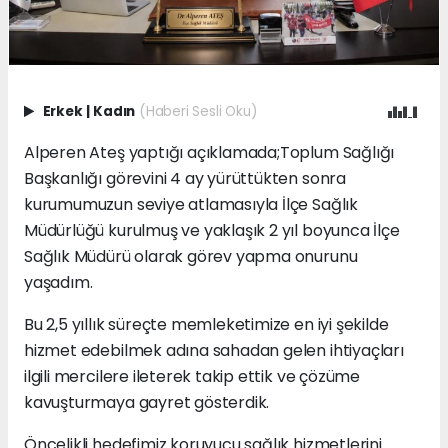
Erkek
|
Kadın
(Haberi Sesli Oku)
Alperen Ateş yaptığı açıklamada;Toplum Sağlığı
Başkanlığı görevini 4 ay yürüttükten sonra
kurumumuzun seviye atlamasıyla İlçe Sağlık
Müdürlüğü kurulmuş ve yaklaşık 2 yıl boyunca İlçe
Sağlık Müdürü olarak görev yapma onurunu
yaşadım.
Bu 2,5 yıllık süreçte memleketimize en iyi şekilde
hizmet edebilmek adına sahadan gelen ihtiyaçları
ilgili mercilere ileterek takip ettik ve çözüme
kavuşturmaya gayret gösterdik.
Öncelikli hedefimiz koruyucu sağlık hizmetlerini