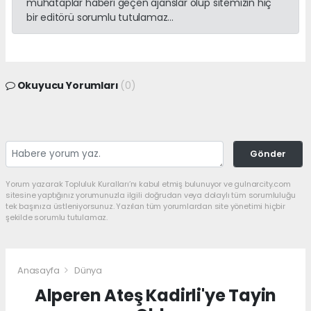
muhataplar haberi geçen ajanslar olup sitemizin hiç
bir editörü sorumlu tutulamaz...
Okuyucu Yorumları
(0)
Gönder
Yorum yazarak Topluluk Kuralları’nı kabul etmiş bulunuyor ve gulnarcity.com
sitesine yaptığınız yorumunuzla ilgili doğrudan veya dolaylı tüm sorumluluğu
tek başınıza üstleniyorsunuz. Yazılan tüm yorumlardan site yönetimi hiçbir
şekilde sorumlu tutulamaz.
Anasayfa
Dünya
Alperen Ateş Kadirli'ye Tayin