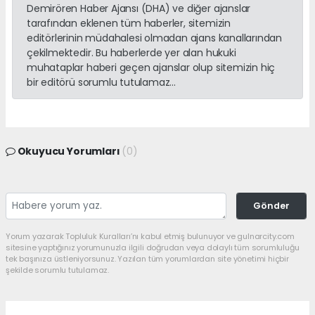
Demirören Haber Ajansı (DHA) ve diğer ajanslar
tarafından eklenen tüm haberler, sitemizin
editörlerinin müdahalesi olmadan ajans kanallarından
çekilmektedir. Bu haberlerde yer alan hukuki
muhataplar haberi geçen ajanslar olup sitemizin hiç
bir editörü sorumlu tutulamaz...
Okuyucu Yorumları
(0)
Gönder
Yorum yazarak Topluluk Kuralları’nı kabul etmiş bulunuyor ve gulnarcity.com
sitesine yaptığınız yorumunuzla ilgili doğrudan veya dolaylı tüm sorumluluğu
tek başınıza üstleniyorsunuz. Yazılan tüm yorumlardan site yönetimi hiçbir
şekilde sorumlu tutulamaz.