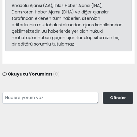
Anadolu Ajansı (AA), İhlas Haber Ajansı (İHA),
Demirören Haber Ajansı (DHA) ve diğer ajanslar
tarafından eklenen tüm haberler, sitemizin
editörlerinin müdahalesi olmadan ajans kanallarından
çekilmektedir. Bu haberlerde yer alan hukuki
muhataplar haberi geçen ajanslar olup sitemizin hiç
bir editörü sorumlu tutulamaz...
Okuyucu Yorumları
(0)
Gönder
Yorum yazarak Topluluk Kuralları’nı kabul etmiş bulunuyor ve gulnarcity.com
sitesine yaptığınız yorumunuzla ilgili doğrudan veya dolaylı tüm sorumluluğu
tek başınıza üstleniyorsunuz. Yazılan tüm yorumlardan site yönetimi hiçbir
şekilde sorumlu tutulamaz.