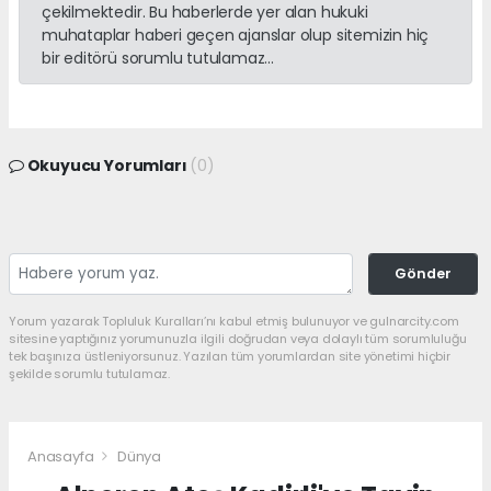
çekilmektedir. Bu haberlerde yer alan hukuki
muhataplar haberi geçen ajanslar olup sitemizin hiç
bir editörü sorumlu tutulamaz...
Okuyucu Yorumları
(0)
Gönder
Yorum yazarak Topluluk Kuralları’nı kabul etmiş bulunuyor ve gulnarcity.com
sitesine yaptığınız yorumunuzla ilgili doğrudan veya dolaylı tüm sorumluluğu
tek başınıza üstleniyorsunuz. Yazılan tüm yorumlardan site yönetimi hiçbir
şekilde sorumlu tutulamaz.
Anasayfa
Dünya