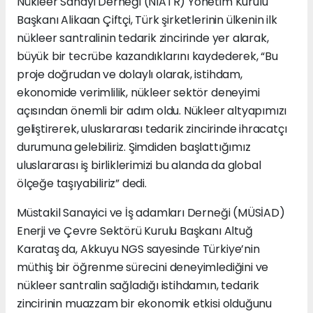
Nükleer Sanayi Derneği (NIATR) Yönetim Kurulu
Başkanı Alikaan Çiftçi, Türk şirketlerinin ülkenin ilk
nükleer santralinin tedarik zincirinde yer alarak,
büyük bir tecrübe kazandıklarını kaydederek, “Bu
proje doğrudan ve dolaylı olarak, istihdam,
ekonomide verimlilik, nükleer sektör deneyimi
açısından önemli bir adım oldu. Nükleer altyapımızı
geliştirerek, uluslararası tedarik zincirinde ihracatçı
durumuna gelebiliriz. Şimdiden başlattığımız
uluslararası iş birliklerimizi bu alanda da global
ölçeğe taşıyabiliriz” dedi.
Müstakil Sanayici ve İş adamları Derneği (MÜSİAD)
Enerji ve Çevre Sektörü Kurulu Başkanı Altuğ
Karataş da, Akkuyu NGS sayesinde Türkiye’nin
müthiş bir öğrenme sürecini deneyimlediğini ve
nükleer santralin sağladığı istihdamın, tedarik
zincirinin muazzam bir ekonomik etkisi olduğunu