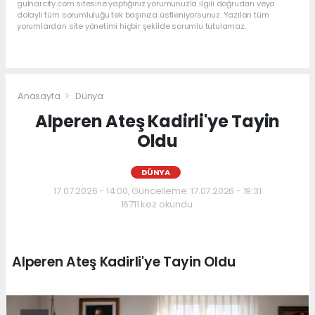
gulnarcity.com sitesine yaptığınız yorumunuzla ilgili doğrudan veya
dolaylı tüm sorumluluğu tek başınıza üstleniyorsunuz. Yazılan tüm
yorumlardan site yönetimi hiçbir şekilde sorumlu tutulamaz.
Anasayfa
Dünya
Alperen Ateş Kadirli'ye Tayin
Oldu
DÜNYA
17.07.2026 - 14:00, Güncelleme: 17.07.2026 - 19:31
16711 kez okundu.
Alperen Ateş Kadirli'ye Tayin Oldu