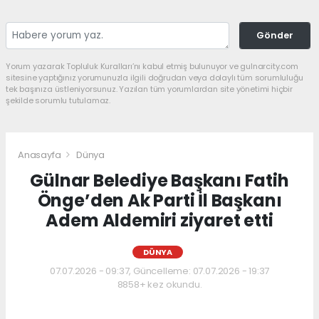
Gönder
Yorum yazarak Topluluk Kuralları’nı kabul etmiş bulunuyor ve gulnarcity.com
sitesine yaptığınız yorumunuzla ilgili doğrudan veya dolaylı tüm sorumluluğu
tek başınıza üstleniyorsunuz. Yazılan tüm yorumlardan site yönetimi hiçbir
şekilde sorumlu tutulamaz.
Anasayfa
Dünya
Gülnar Belediye Başkanı Fatih
Önge’den Ak Parti İl Başkanı
Adem Aldemiri ziyaret etti
DÜNYA
07.07.2026 - 09:37, Güncelleme: 07.07.2026 - 19:37
8858+ kez okundu.