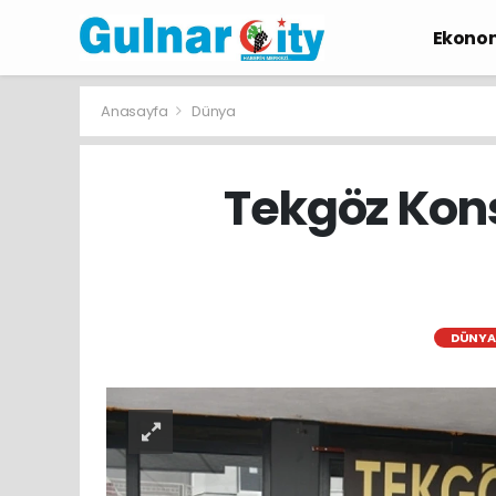
Ekono
Anasayfa
Dünya
Tekgöz Kons
DÜNYA