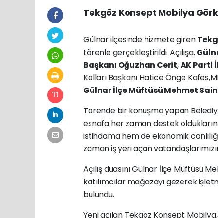
Tekgöz Konsept Mobilya Görkem
Gülnar ilçesinde hizmete giren
Tekg
törenle gerçekleştirildi. Açılışa,
Gülna
Başkanı Oğuzhan Cerit
,
AK Parti 
Kolları Başkanı Hatice Önge Kafes,
Gülnar İlçe Müftüsü Mehmet Sain
Törende bir konuşma yapan Belediye 
esnafa her zaman destek olduklarını b
istihdama hem de ekonomik canlılığa 
zaman iş yeri açan vatandaşlarımızın
Açılış duasını Gülnar İlçe Müftüsü M
katılımcılar mağazayı gezerek işletm
bulundu.
Yeni açılan Tekgöz Konsept Mobilya, 