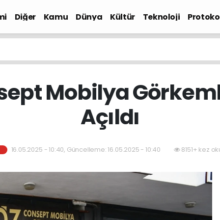
mi
Diğer
Kamu
Dünya
Kültür
Teknoloji
Protokol
ept Mobilya Görkemli
Açıldı
16.05.2025 - 10:40, Güncelleme: 16.05.2025 - 10:40
8151+ kez ok