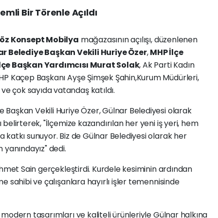
li Bir Törenle Açıldı
öz Konsept Mobilya
mağazasının açılışı, düzenlenen
r Belediye Başkan Vekili Huriye Özer
,
MHP İlçe
İlçe Başkan Yardımcısı Murat Solak
, Ak Parti Kadın
MHP Kaçep Başkanı Ayşe Şimşek Şahin,Kurum Müdürleri,
ve çok sayıda vatandaş katıldı.
Başkan Vekili Huriye Özer, Gülnar Belediyesi olarak
elirterek, "İlçemize kazandırılan her yeni iş yeri, hem
katkı sunuyor. Biz de Gülnar Belediyesi olarak her
 yanındayız" dedi.
ehmet Sain gerçekleştirdi. Kurdele kesiminin ardından
e sahibi ve çalışanlara hayırlı işler temennisinde
modern tasarımları ve kaliteli ürünleriyle Gülnar halkına