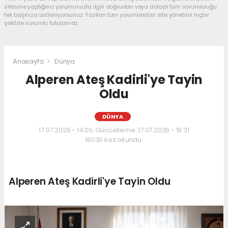
sitesine yaptığınız yorumunuzla ilgili doğrudan veya dolaylı tüm sorumluluğu
tek başınıza üstleniyorsunuz. Yazılan tüm yorumlardan site yönetimi hiçbir
şekilde sorumlu tutulamaz.
Anasayfa
Dünya
Alperen Ateş Kadirli'ye Tayin
Oldu
DÜNYA
17.07.2026 - 14:00, Güncelleme: 17.07.2026 - 19:31
16030 kez okundu.
Alperen Ateş Kadirli'ye Tayin Oldu