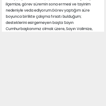
ilçemize, görev süremin sona ermesi ve tayinim
nedeniyle veda ediyorum.Görev yaptığım süre
boyunca birlikte çalışma fırsatı bulduğum;
desteklerini esirgemeyen başta Sayın
Cumhurbaşkanımız olmak üzere, Sayın Valimize,
kıymetli Milletvekillerimize, Sayın dönem
Kaymakamlarımıza , Sayın İl Sağlık Müdürümüze,
Sayın Belediye Başkanımıza, kamu kurum ve
kuruluşlarımızın değerli yöneticilerine, siyasi parti
temsilcilerine, sivil toplum kuruluşlarına, birlikte
görev yapmaktan onur duyduğum çalışma
arkadaşlarıma ve tüm hemşehrilerimize teşekkür
ederim..
MERSIN HABERİ