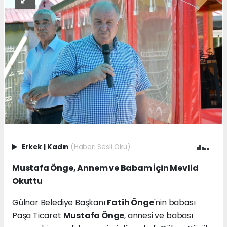
Erkek
|
Kadın
(Haberi Sesli Oku)
Mustafa Önge, Annem ve Babam İçin Mevlid
Okuttu
Gülnar Belediye Başkanı
Fatih Önge
'nin babası
Paşa Ticaret
Mustafa Önge
, annesi ve babası