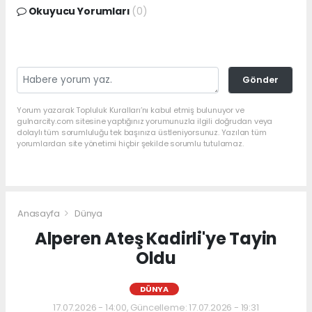
Okuyucu Yorumları
(0)
Gönder
Yorum yazarak Topluluk Kuralları’nı kabul etmiş bulunuyor ve
gulnarcity.com sitesine yaptığınız yorumunuzla ilgili doğrudan veya
dolaylı tüm sorumluluğu tek başınıza üstleniyorsunuz. Yazılan tüm
yorumlardan site yönetimi hiçbir şekilde sorumlu tutulamaz.
Anasayfa
Dünya
Alperen Ateş Kadirli'ye Tayin
Oldu
DÜNYA
17.07.2026 - 14:00, Güncelleme: 17.07.2026 - 19:31