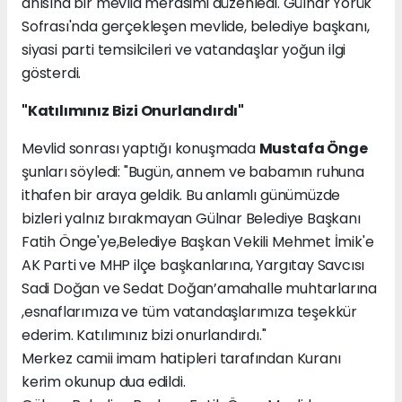
anısına bir mevlid merasimi düzenledi. Gülnar Yörük
Sofrası'nda gerçekleşen mevlide, belediye başkanı,
siyasi parti temsilcileri ve vatandaşlar yoğun ilgi
gösterdi.
"Katılımınız Bizi Onurlandırdı"
Mevlid sonrası yaptığı konuşmada
Mustafa Önge
şunları söyledi: "Bugün, annem ve babamın ruhuna
ithafen bir araya geldik. Bu anlamlı günümüzde
bizleri yalnız bırakmayan Gülnar Belediye Başkanı
Fatih Önge'ye,Belediye Başkan Vekili Mehmet İmik'e
AK Parti ve MHP ilçe başkanlarına, Yargıtay Savcısı
Sadi Doğan ve Sedat Doğan’amahalle muhtarlarına
,esnaflarımıza ve tüm vatandaşlarımıza teşekkür
ederim. Katılımınız bizi onurlandırdı."
Merkez camii imam hatipleri tarafından Kuranı
kerim okunup dua edildi.