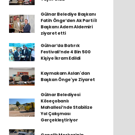
Gülnar Belediye Başkanı
Fatih Önge’den Ak Parti İl
Başkanı Adem Aldemiri
ziyaret etti
Gülnar’da Batırık
Festivali’nde 4 Bin 500
Kişiye İkram Edildi
Kaymakam Aslan'dan
Başkan Önge'ye Ziyaret
Gülnar Belediyesi
Köseçobanlı
Mahallesi’nde Stabilize
Yol Çalışması
Gerçekleştiriyor