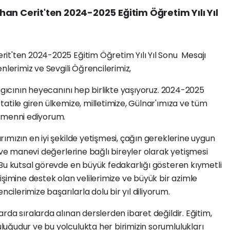
an Cerit'ten 2024-2025 Eğitim Öğretim Yılı Yıl
it'ten 2024-2025 Eğitim Öğretim Yılı Yıl Sonu Mesajı
nlerimiz ve Sevgili Öğrencilerimiz,
angıcının heyecanını hep birlikte yaşıyoruz. 2024-2025
atile giren ülkemize, milletimize, Gülnar'ımıza ve tüm
temenni ediyorum.
ımızın en iyi şekilde yetişmesi, çağın gereklerine uygun
i ve manevi değerlerine bağlı bireyler olarak yetişmesi
 Bu kutsal görevde en büyük fedakarlığı gösteren kıymetli
işimine destek olan velilerimize ve büyük bir azimle
lerimize başarılarla dolu bir yıl diliyorum.
rda sıralarda alınan derslerden ibaret değildir. Eğitim,
uğudur ve bu yolculukta her birimizin sorumlulukları