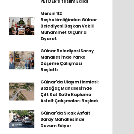
PETDER’e teslim Edildi
Mersin 112
Başhekimliğinden Gülnar
Belediyesi Başkan Vekili
Muhammet Olçum’a
Ziyaret
Gülnar Belediyesi Saray
Mahallesi’nde Parke
Döşeme Çalışması
Başlattı
Gülnar'da Ulaşım Hamlesi:
Bozağaç Mahallesi’nde
Çift Kat Sathi Kaplama
Asfalt Çalışmaları Başladı
Gülnar'da Sıcak Asfalt
Saray Mahallesinde
Devam Ediyor