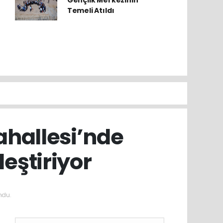
Gençlik Merkezinin
Temeli Atıldı
ahallesi’nde
leştiriyor
ndu.