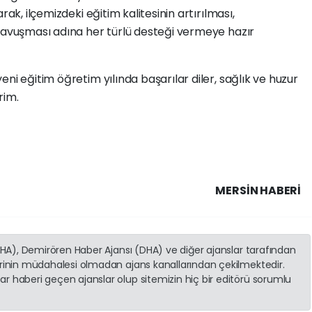
rak, ilçemizdeki eğitim kalitesinin artırılması,
 kavuşması adına her türlü desteği vermeye hazır
ni eğitim öğretim yılında başarılar diler, sağlık ve huzur
rim.
MERSIN HABERİ
(İHA), Demirören Haber Ajansı (DHA) ve diğer ajanslar tarafından
erinin müdahalesi olmadan ajans kanallarından çekilmektedir.
r haberi geçen ajanslar olup sitemizin hiç bir editörü sorumlu