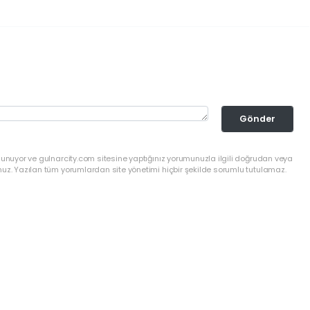
Gönder
lunuyor ve gulnarcity.com sitesine yaptığınız yorumunuzla ilgili doğrudan veya
nuz. Yazılan tüm yorumlardan site yönetimi hiçbir şekilde sorumlu tutulamaz.