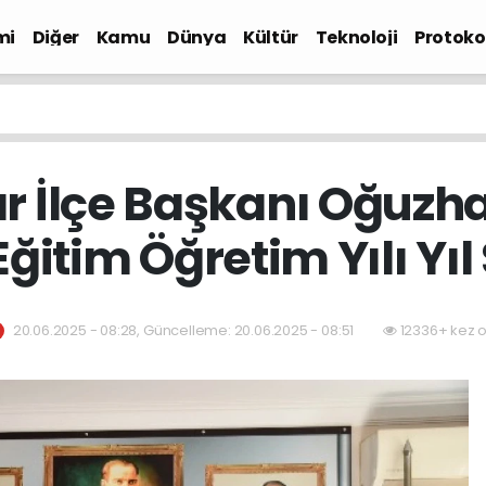
mi
Diğer
Kamu
Dünya
Kültür
Teknoloji
Protokol
 İlçe Başkanı Oğuzha
ğitim Öğretim Yılı Yıl
20.06.2025 - 08:28, Güncelleme: 20.06.2025 - 08:51
12336+ kez 