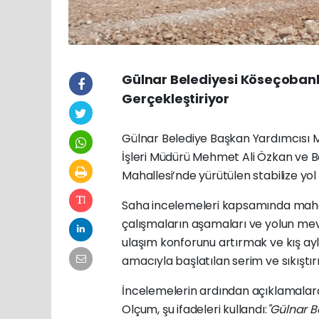
Gülnar Belediyesi Köseçobanlı
Gerçekleştiriyor
Gülnar Belediye Başkan Yardımcısı 
İşleri Müdürü Mehmet Ali Özkan ve Ba
Mahallesi’nde yürütülen stabilize yol 
Saha incelemeleri kapsamında mahall
çalışmaların aşamaları ve yolun mevc
ulaşım konforunu artırmak ve kış ayl
amacıyla başlatılan serim ve sıkıştırma
İncelemelerin ardından açıklamala
Olçum, şu ifadeleri kullandı:
"Gülnar B