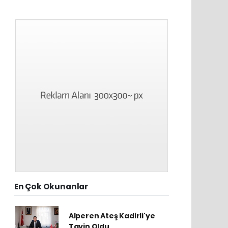
En Çok Okunanlar
Alperen Ateş Kadirli'ye
Tayin Oldu