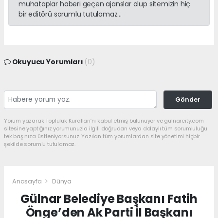
muhataplar haberi geçen ajanslar olup sitemizin hiç
bir editörü sorumlu tutulamaz...
Okuyucu Yorumları
(0)
Gönder
Yorum yazarak Topluluk Kuralları’nı kabul etmiş bulunuyor ve gulnarcity.com
sitesine yaptığınız yorumunuzla ilgili doğrudan veya dolaylı tüm sorumluluğu
tek başınıza üstleniyorsunuz. Yazılan tüm yorumlardan site yönetimi hiçbir
şekilde sorumlu tutulamaz.
Anasayfa
Dünya
Gülnar Belediye Başkanı Fatih
Önge’den Ak Parti İl Başkanı