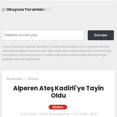
Okuyucu Yorumları
(0)
Gönder
Yorum yazarak Topluluk Kuralları’nı kabul etmiş bulunuyor ve gulnarcity.com
sitesine yaptığınız yorumunuzla ilgili doğrudan veya dolaylı tüm sorumluluğu
tek başınıza üstleniyorsunuz. Yazılan tüm yorumlardan site yönetimi hiçbir
şekilde sorumlu tutulamaz.
Anasayfa
Dünya
Alperen Ateş Kadirli'ye Tayin
Oldu
DÜNYA
17.07.2026 - 14:00, Güncelleme: 17.07.2026 - 19:31