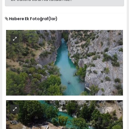
Habere Ek Fotoğraf(lar)