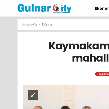
Ekono
Anasayfa
Dünya
Kaymakam Ş
mahall
DÜNYA