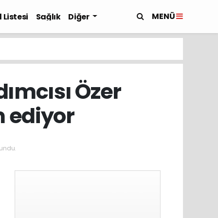
MENÜ
 Listesi
Sağlık
Diğer
ımcısı Özer
 ediyor
undu.