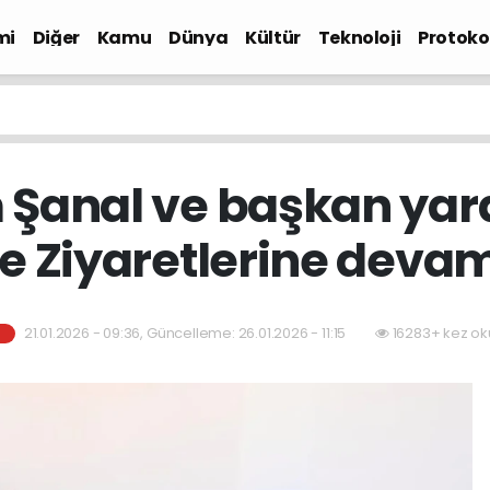
mi
Diğer
Kamu
Dünya
Kültür
Teknoloji
Protokol
anal ve başkan yard
e Ziyaretlerine devam
21.01.2026 - 09:36, Güncelleme: 26.01.2026 - 11:15
16283+ kez ok