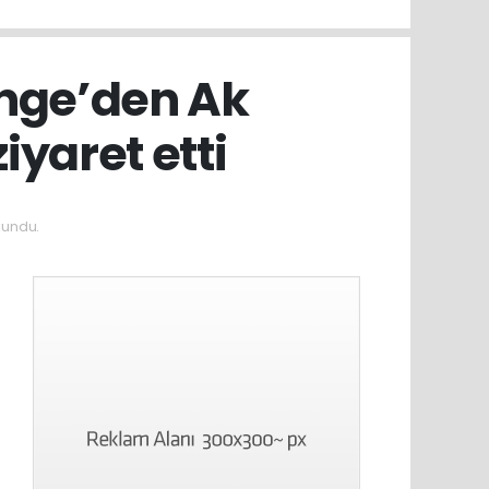
Önge’den Ak
iyaret etti
kundu.