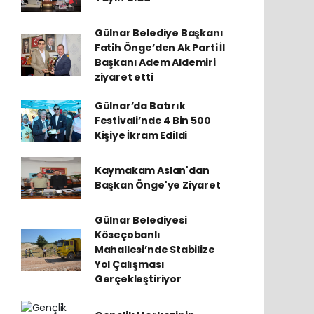
Gülnar Belediye Başkanı
Fatih Önge’den Ak Parti İl
Başkanı Adem Aldemiri
ziyaret etti
Gülnar’da Batırık
Festivali’nde 4 Bin 500
Kişiye İkram Edildi
Kaymakam Aslan'dan
Başkan Önge'ye Ziyaret
Gülnar Belediyesi
Köseçobanlı
Mahallesi’nde Stabilize
Yol Çalışması
Gerçekleştiriyor