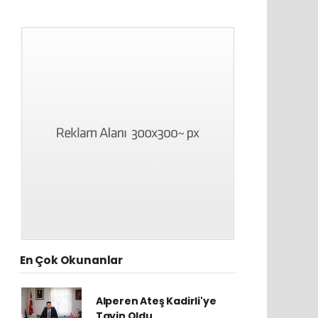
En Çok Okunanlar
Alperen Ateş Kadirli'ye
Tayin Oldu