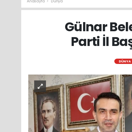
Anasayfa
Dünya
Gülnar Bel
Parti İl B
DÜNYA