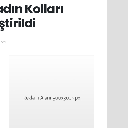
adın Kolları
tirildi
undu.