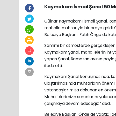
Kaymakam İsmail Şanal 50 Mah
Gülnar Kaymakamı İsmail Şanal, Ram
mahalle muhtarıyla bir araya geldi
Belediye Başkanı Fatih Önge de katıl
Samimi bir atmosferde gerçekleşen i
Kaymakam Şanal, mahallelerin ihtiyaç 
yapan Şanal, Ramazan ayının paylaşm
ifade etti.
Kaymakam Şanal konuşmasında, kamu 
ulaştırılmasında muhtarların önemli b
vatandaşlarımıza dokunan en önemli t
Mahallelerimizin sorunlarını yakından
çalışmaya devam edeceğiz.” dedi.
Belediye Başkanı Önge de yaptığı değ