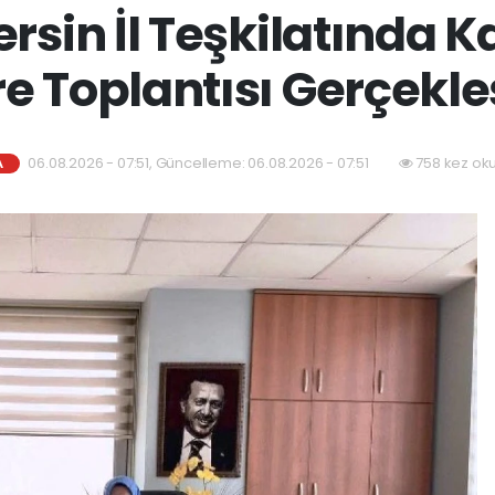
rsin İl Teşkilatında K
re Toplantısı Gerçekleş
06.08.2026 - 07:51, Güncelleme: 06.08.2026 - 07:51
758 kez ok
A