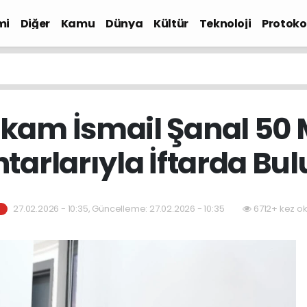
mi
Diğer
Kamu
Dünya
Kültür
Teknoloji
Protokol
am İsmail Şanal 50 
tarlarıyla İftarda Bul
27.02.2026 - 10:35, Güncelleme: 27.02.2026 - 10:35
6712+ kez o