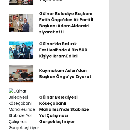
Gülnar Belediye Başkanı
Fatih Önge’den Ak Parti İl
Başkanı Adem Aldemiri
ziyaret etti
Gülnar’da Batırık
Festivali’nde 4 Bin 500
Kişiye İkram Edildi
Kaymakam Aslan'dan
Başkan Önge'ye Ziyaret
Gülnar Belediyesi
Köseçobanlı
Mahallesi’nde Stabilize
Yol Çalışması
Gerçekleştiriyor