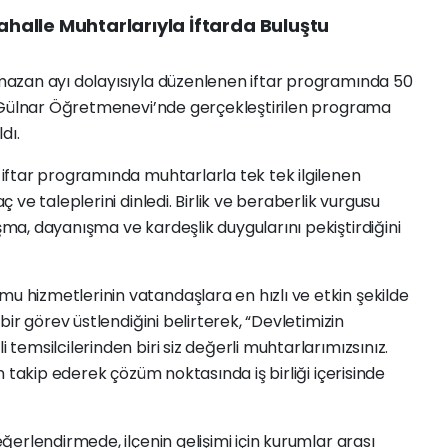
alle Muhtarlarıyla İftarda Buluştu
azan ayı dolayısıyla düzenlenen iftar programında 50
. Gülnar Öğretmenevi’nde gerçekleştirilen programa
dı.
ftar programında muhtarlarla tek tek ilgilenen
ve taleplerini dinledi. Birlik ve beraberlik vurgusu
a, dayanışma ve kardeşlik duygularını pekiştirdiğini
hizmetlerinin vatandaşlara en hızlı ve etkin şekilde
ir görev üstlendiğini belirterek, “Devletimizin
emsilcilerinden biri siz değerli muhtarlarımızsınız.
 takip ederek çözüm noktasında iş birliği içerisinde
erlendirmede, ilçenin gelişimi için kurumlar arası