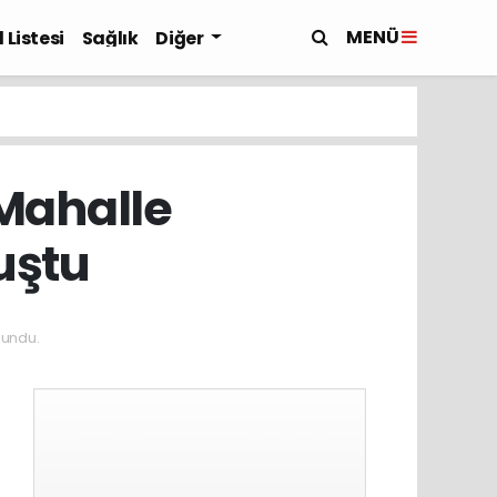
MENÜ
 Listesi
Sağlık
Diğer
Mahalle
uştu
kundu.