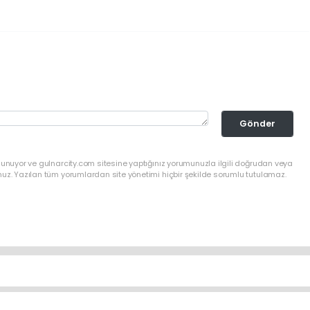
Gönder
lunuyor ve gulnarcity.com sitesine yaptığınız yorumunuzla ilgili doğrudan veya
nuz. Yazılan tüm yorumlardan site yönetimi hiçbir şekilde sorumlu tutulamaz.