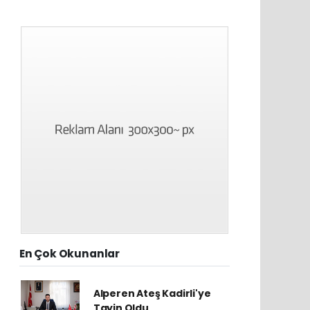
En Çok Okunanlar
Alperen Ateş Kadirli'ye
Tayin Oldu