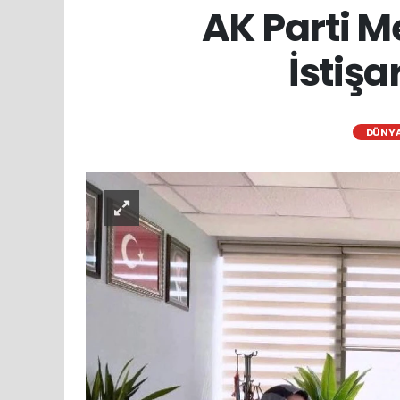
AK Parti Me
İstişa
DÜNY