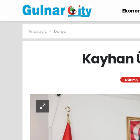
Ekono
Anasayfa
Dünya
Kayhan Ü
DÜNYA