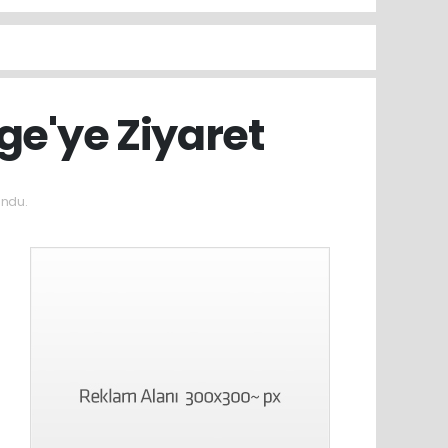
e'ye Ziyaret
undu.