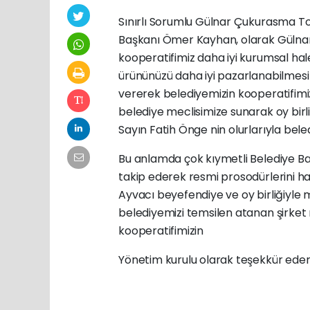
Sınırlı Sorumlu Gülnar Çukurasma T
Başkanı Ömer Kayhan, olarak Gülnar
kooperatifimiz daha iyi kurumsal h
ürününüzü daha iyi pazarlanabilmesi
vererek belediyemizin kooperatifim
belediye meclisimize sunarak oy birl
Sayın Fatih Önge nin olurlarıyla bele
Bu anlamda çok kıymetli Belediye Ba
takip ederek resmi prosodürlerini h
Ayvacı beyefendiye ve oy birliğiyle m
belediyemizi temsilen atanan şirk
kooperatifimizin
Yönetim kurulu olarak teşekkür ederi