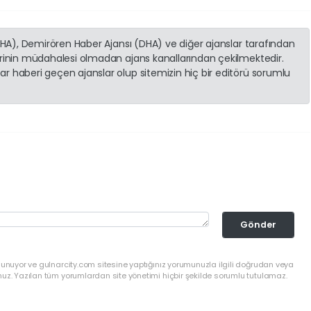
(İHA), Demirören Haber Ajansı (DHA) ve diğer ajanslar tarafından
erinin müdahalesi olmadan ajans kanallarından çekilmektedir.
r haberi geçen ajanslar olup sitemizin hiç bir editörü sorumlu
Gönder
lunuyor ve gulnarcity.com sitesine yaptığınız yorumunuzla ilgili doğrudan veya
nuz. Yazılan tüm yorumlardan site yönetimi hiçbir şekilde sorumlu tutulamaz.