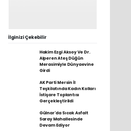
İlginizi Çekebilir
Hakim Ezgi Aksoy Ve Dr.
Alperen Ateş Düğün
Merasimiyle Dünyaevine
Girdi
AK Parti Mersin İl
Teşkilatında Kadın Kolları
İstişare Toplantısı
Gerçekleştirildi
Gülnar'da Sıcak Asfalt
Saray Mahallesinde
Devam Ediyor