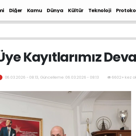
mi
Diğer
Kamu
Dünya
Kültür
Teknoloji
Protokol
ye Kayıtlarımız Dev
06.03.2026 - 08:13, Güncelleme: 06.03.2026 - 08:13
6602+ kez o