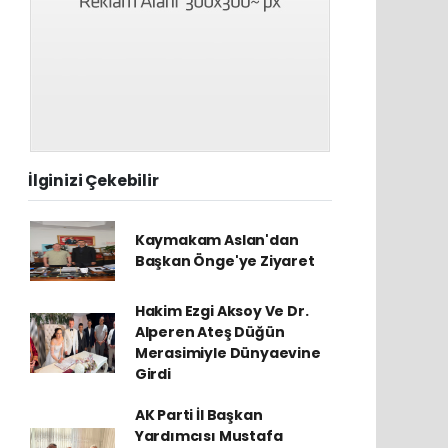
İlginizi Çekebilir
Kaymakam Aslan'dan
Başkan Önge'ye Ziyaret
Hakim Ezgi Aksoy Ve Dr.
Alperen Ateş Düğün
Merasimiyle Dünyaevine
Girdi
AK Parti İl Başkan
Yardımcısı Mustafa