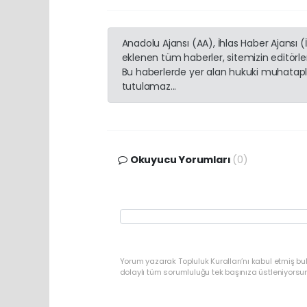
Anadolu Ajansı (AA), İhlas Haber Ajansı 
eklenen tüm haberler, sitemizin editörl
Bu haberlerde yer alan hukuki muhatapla
tutulamaz...
Okuyucu Yorumları
(0)
Yorum yazarak Topluluk Kuralları’nı kabul etmiş bu
dolaylı tüm sorumluluğu tek başınıza üstleniyorsu