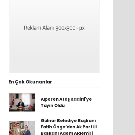
En Çok Okunanlar
Alperen Ateş Kadirli'ye
Tayin Oldu
Gülnar Belediye Başkanı
Fatih Önge’den Ak Parti İl
Başkanı Adem Aldemiri