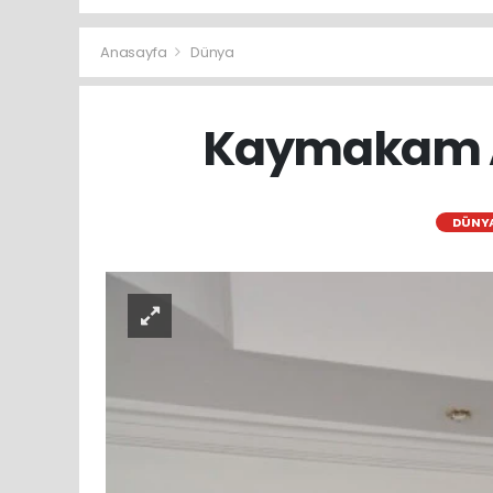
Anasayfa
Dünya
Kaymakam As
DÜNY