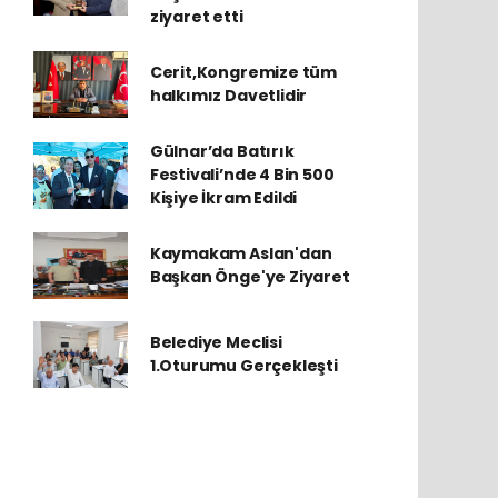
ziyaret etti
Cerit,Kongremize tüm
halkımız Davetlidir
Gülnar’da Batırık
Festivali’nde 4 Bin 500
Kişiye İkram Edildi
Kaymakam Aslan'dan
Başkan Önge'ye Ziyaret
Belediye Meclisi
1.Oturumu Gerçekleşti