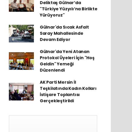
Deliktaş Gülnar’da
"Türkiye Yüzyılı’na Birlikte
Yürüyoruz"
Gülnar'da Sıcak Asfalt
Saray Mahallesinde
Devam Ediyor
Gülnar'da Yeni Atanan
Protokol Üyeleri İçin "Hoş
Geldin" Yemeği
Düzenlendi
AK Parti Mersin İl
Teşkilatında Kadın Kolları
İstişare Toplantısı
Gerçekleştirildi