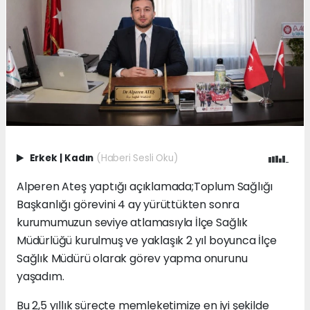
Erkek
|
Kadın
(Haberi Sesli Oku)
Alperen Ateş yaptığı açıklamada;Toplum Sağlığı
Başkanlığı görevini 4 ay yürüttükten sonra
kurumumuzun seviye atlamasıyla İlçe Sağlık
Müdürlüğü kurulmuş ve yaklaşık 2 yıl boyunca İlçe
Sağlık Müdürü olarak görev yapma onurunu
yaşadım.
Bu 2,5 yıllık süreçte memleketimize en iyi şekilde