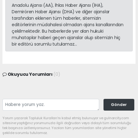
Anadolu Ajansı (AA), İhlas Haber Ajansı (İHA),
Demirören Haber Ajansı (DHA) ve diğer ajanslar
tarafından eklenen tüm haberler, sitemizin
editörlerinin müdahalesi olmadan ajans kanallarından
çekilmektedir. Bu haberlerde yer alan hukuki
muhataplar haberi geçen ajanslar olup sitemizin hiç
bir editörü sorumlu tutulamaz...
Okuyucu Yorumları
(0)
Gönder
Yorum yazarak Topluluk Kuralları’nı kabul etmiş bulunuyor ve gulnarcity.com
sitesine yaptığınız yorumunuzla ilgili doğrudan veya dolaylı tüm sorumluluğu
tek başınıza üstleniyorsunuz. Yazılan tüm yorumlardan site yönetimi hiçbir
şekilde sorumlu tutulamaz.