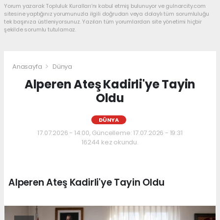
Yorum yazarak Topluluk Kuralları’nı kabul etmiş bulunuyor ve gulnarcity.com
sitesine yaptığınız yorumunuzla ilgili doğrudan veya dolaylı tüm sorumluluğu
tek başınıza üstleniyorsunuz. Yazılan tüm yorumlardan site yönetimi hiçbir
şekilde sorumlu tutulamaz.
Anasayfa
Dünya
Alperen Ateş Kadirli'ye Tayin
Oldu
DÜNYA
17.07.2026 - 14:00, Güncelleme: 17.07.2026 - 19:31
16244 kez okundu.
Alperen Ateş Kadirli'ye Tayin Oldu