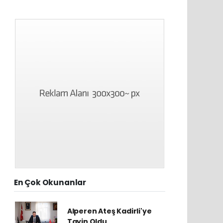
En Çok Okunanlar
Alperen Ateş Kadirli'ye
Tayin Oldu