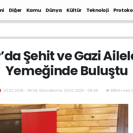
mi
Diğer
Kamu
Dünya
Kültür
Teknoloji
Protokol
da Şehit ve Gazi Ailele
Yemeğinde Buluştu
20.02.2026 - 08:06, Güncelleme: 20.02.2026 - 08:06
8854+ kez 