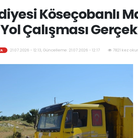
diyesi Köseçobanlı M
 Yol Çalışması Gerçek
21.07.2026 - 12:13, Güncelleme: 21.07.2026 - 12:17
7821 kez oku
YA