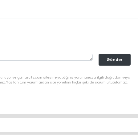
Gönder
lunuyor ve gulnarcity.com sitesine yaptığınız yorumunuzla ilgili doğrudan veya
nuz. Yazılan tüm yorumlardan site yönetimi hiçbir şekilde sorumlu tutulamaz.