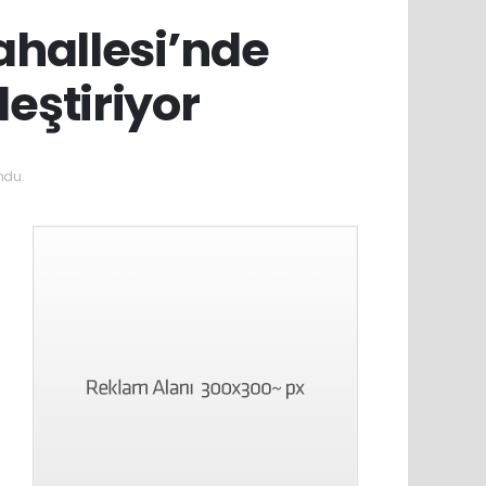
ahallesi’nde
leştiriyor
ndu.