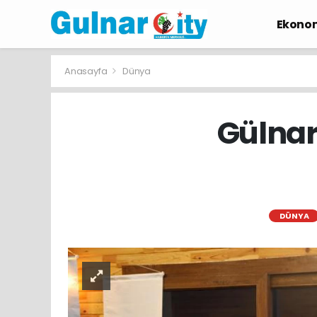
Ekono
Anasayfa
Dünya
Gülnar’
DÜNYA