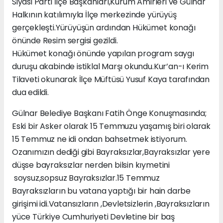
Siyasi Parti İlçe Başkanları,Kurum Amirleri ve Gülnar
Halkının katılımıyla İlçe merkezinde yürüyüş
gerçekleşti.Yürüyüşün ardından Hükümet konağı
önünde Resim sergisi gezildi.
Hükümet konağı önünde yapılan program saygı
duruşu akabinde istiklal Marşı okundu.Kur’an-ı Kerim
Tilaveti okunarak İlçe Müftüsü Yusuf Kaya tarafından
dua edildi.
Gülnar Belediye Başkanı Fatih Önge Konuşmasında;
Eski bir Asker olarak 15 Temmuzu yaşamış biri olarak
15 Temmuz ne idi ondan bahsetmek istiyorum.
Ozanımızın dediği gibi Bayraksızlar,Bayraksızlar yere
düşse bayraksızlar nerden bilsin kıymetini
soysuz,sopsuz Bayraksızlar.15 Temmuz
Bayraksızların bu vatana yaptığı bir hain darbe
girişimi idi.Vatansızların ,Devletsizlerin ,Bayraksızların
yüce Türkiye Cumhuriyeti Devletine bir baş