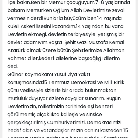
lige bakın.Ben bir Memur çocuğuyum.7-8 yaşlarında
babam Memurken Oğlum Allah Devletimize zeval
vermesin derdi.Bunlarla büyüdüm ben.14 Yaşında
Kuleli Askeri lisesini kazandım.14 Yaşından bu yana
Devletin ekmeği, devletin terbiyesiyle yetişmiş bir
devlet adamıyım.Başta Şehit Gazi Mustafa Kemal
Atatürk olmak üzere bütün Şehitlerimize Allah’tan
Rahmet diler,kederli ailelerine başsağlığı dilerim
dedi.
Gülnar Kaymakamı Yusuf Ziya Yaktı
konuşmasında;15 Temmuz Demokrasi ve Milli Birlik
günü vesilesiyle sizlerle bir arada bulunmaktan
mutluluk duyuyor sizlere saygılar sunarım. Bugün
Devletimizin, milletimizin tarihinde eşi benzeri
görülmemiş alçaklıkta kalleşle ve sinsice
gerçekleştirilmiş Cumhuriyetimizi, Demokrasimizi
hedef alan ve vatandaşlarımızın canını kasteden 15