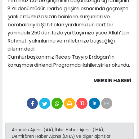
Temmuz Darbe girişiminin başarısızlığa uğratılışının
8.Yıl dönümüdür. Darbe girişimi esnasında geçmişte
şanlı ordumuza sızan hainlerin kurşunları ve
bombalarıyla Şehit olan yurdumuzun dört bir
yanındaki 250 den fazla yurttaşımıza yüce Allah’tan
Rahmet yakınlarına ve milletimize başsağlığı
dilerim.dedi.
Cumhurbaşkanımız Recep Tayyip Erdogan’ın
konuşması dinlendi.Programda ilahiler,şiirler okundu.
MERSIN HABERİ
Anadolu Ajansı (AA), İhlas Haber Ajansı (İHA),
Demirören Haber Ajansı (DHA) ve diğer ajanslar