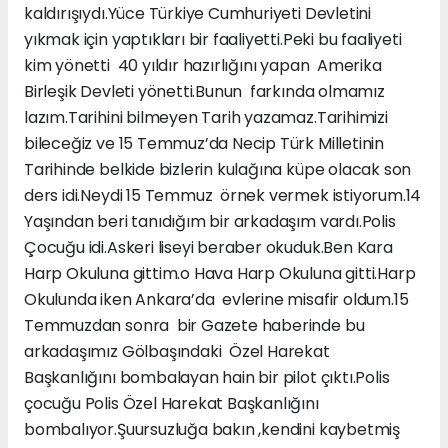
kaldırışıydı.Yüce Türkiye Cumhuriyeti Devletini
yıkmak için yaptıkları bir faaliyetti.Peki bu faaliyeti
kim yönetti 40 yıldır hazırlığını yapan Amerika
Birleşik Devleti yönetti.Bunun farkında olmamız
lazım.Tarihini bilmeyen Tarih yazamaz.Tarihimizi
bileceğiz ve 15 Temmuz’da Necip Türk Milletinin
Tarihinde belkide bizlerin kulağına küpe olacak son
ders idi.Neydi 15 Temmuz örnek vermek istiyorum.14
Yaşından beri tanıdığım bir arkadaşım vardı.Polis
Çocuğu idi.Askeri liseyi beraber okuduk.Ben Kara
Harp Okuluna gittim.o Hava Harp Okuluna gitti.Harp
Okulunda iken Ankara’da evlerine misafir oldum.15
Temmuzdan sonra bir Gazete haberinde bu
arkadaşımız Gölbaşındaki Özel Harekat
Başkanlığını bombalayan hain bir pilot çıktı.Polis
çocuğu Polis Özel Harekat Başkanlığını
bombalıyor.Şuursuzluğa bakın ,kendini kaybetmiş