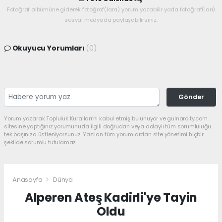
Fotoğraf albümüne giderek fotoğraf(lara) yorum yazabilir yada fotoğraf(ları)
sosyal medyada paylaşabilirsiniz.
Okuyucu Yorumları
(0)
Gönder
Yorum yazarak Topluluk Kuralları’nı kabul etmiş bulunuyor ve gulnarcity.com
sitesine yaptığınız yorumunuzla ilgili doğrudan veya dolaylı tüm sorumluluğu
tek başınıza üstleniyorsunuz. Yazılan tüm yorumlardan site yönetimi hiçbir
şekilde sorumlu tutulamaz.
Anasayfa
Dünya
Alperen Ateş Kadirli'ye Tayin
Oldu