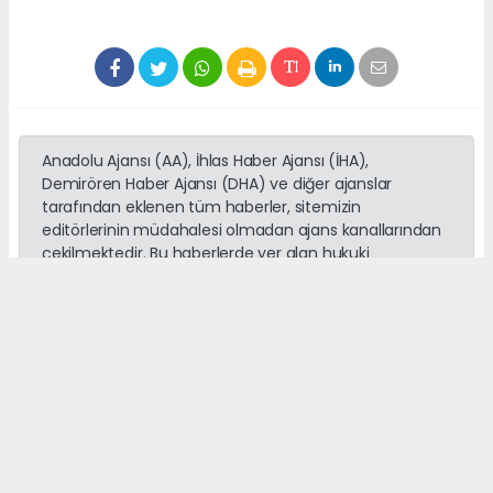
Anadolu Ajansı (AA), İhlas Haber Ajansı (İHA),
Demirören Haber Ajansı (DHA) ve diğer ajanslar
tarafından eklenen tüm haberler, sitemizin
editörlerinin müdahalesi olmadan ajans kanallarından
çekilmektedir. Bu haberlerde yer alan hukuki
muhataplar haberi geçen ajanslar olup sitemizin hiç
bir editörü sorumlu tutulamaz...
Okuyucu Yorumları
(0)
Gönder