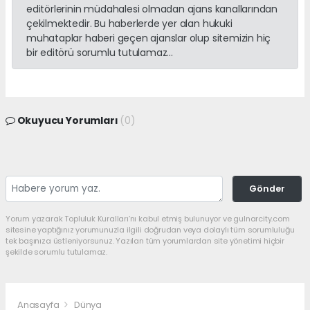
editörlerinin müdahalesi olmadan ajans kanallarından
çekilmektedir. Bu haberlerde yer alan hukuki
muhataplar haberi geçen ajanslar olup sitemizin hiç
bir editörü sorumlu tutulamaz...
Okuyucu Yorumları
(0)
Gönder
Yorum yazarak Topluluk Kuralları’nı kabul etmiş bulunuyor ve gulnarcity.com
sitesine yaptığınız yorumunuzla ilgili doğrudan veya dolaylı tüm sorumluluğu
tek başınıza üstleniyorsunuz. Yazılan tüm yorumlardan site yönetimi hiçbir
şekilde sorumlu tutulamaz.
Anasayfa
Dünya