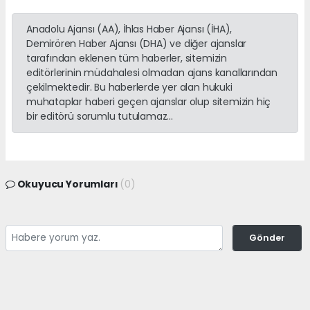
Anadolu Ajansı (AA), İhlas Haber Ajansı (İHA),
Demirören Haber Ajansı (DHA) ve diğer ajanslar
tarafından eklenen tüm haberler, sitemizin
editörlerinin müdahalesi olmadan ajans kanallarından
çekilmektedir. Bu haberlerde yer alan hukuki
muhataplar haberi geçen ajanslar olup sitemizin hiç
bir editörü sorumlu tutulamaz...
Okuyucu Yorumları
(0)
Gönder
Yorum yazarak Topluluk Kuralları’nı kabul etmiş bulunuyor ve gulnarcity.com
sitesine yaptığınız yorumunuzla ilgili doğrudan veya dolaylı tüm sorumluluğu
tek başınıza üstleniyorsunuz. Yazılan tüm yorumlardan site yönetimi hiçbir
şekilde sorumlu tutulamaz.