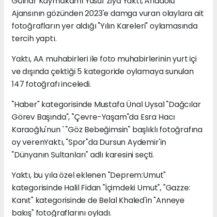
Gülnar Kaymakamı Yusuf Ziya Yaktı, Anadolu
Ajansının gözünden 2023'e damga vuran olaylara ait
fotoğrafların yer aldığı "Yılın Kareleri" oylamasında
tercih yaptı.
Yaktı, AA muhabirleri ile foto muhabirlerinin yurt içi
ve dışında çektiği 5 kategoride oylamaya sunulan
147 fotoğrafı inceledi.
"Haber" kategorisinde Mustafa Ünal Uysal "Dağcılar
Görev Başında", "Çevre-Yaşam"da Esra Hacı
Karaoğlu'nun ' "Göz Bebeğimsin" başlıklı fotoğrafına
oy verenYaktı, "Spor"da Dursun Aydemir'in
"Dünyanın Sultanları" adlı karesini seçti.
Yaktı, bu yıla özel eklenen "Deprem:Umut"
kategorisinde Halil Fidan "İçimdeki Umut", "Gazze:
Kanıt" kategorisinde de Belal Khaled'in "Anneye
bakış" fotoğraflarını oyladı.