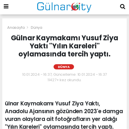
Anasayfa
Dünya
Gülnar Kaymakamı Yusuf Ziya
Yaktı "Yılın Kareleri"
oylamasında tercih yaptı.
DÜNYA
10.01.2024 - 16:37, Güncelleme: 10.01.2024 - 16:37
11427+ kez okundu.
ülnar Kaymakamı Yusuf Ziya Yaktı,
Anadolu Ajansının gözünden 2023'e damga
vuran olaylara ait fotoğrafların yer aldığı
"Yılın Kareleri" oylamasında tercih yaptı.