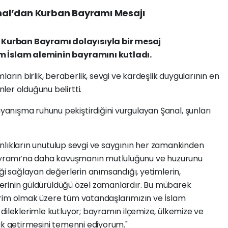
al’dan Kurban Bayramı Mesajı
Kurban Bayramı dolayısıyla bir mesaj
üm İslam aleminin bayramını kutladı.
n birlik, beraberlik, sevgi ve kardeşlik duygularının en
er olduğunu belirtti.
nışma ruhunu pekiştirdiğini vurgulayan Şanal, şunları
rgınlıkların unutulup sevgi ve saygının her zamankinden
 Bayramı’na daha kavuşmanın mutluluğunu ve huzurunu
iği sağlayan değerlerin anımsandığı, yetimlerin,
üzlerinin güldürüldüğü özel zamanlardır. Bu mübarek
erim olmak üzere tüm vatandaşlarımızın ve İslam
dileklerimle kutluyor; bayramın ilçemize, ülkemize ve
uk getirmesini temenni ediyorum."