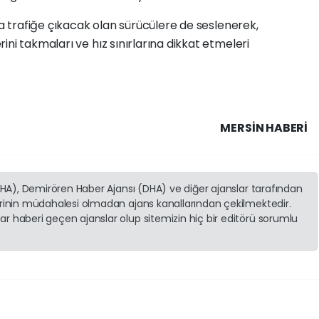
la trafiğe çıkacak olan sürücülere de seslenerek,
ni takmaları ve hız sınırlarına dikkat etmeleri
MERSIN HABERİ
(İHA), Demirören Haber Ajansı (DHA) ve diğer ajanslar tarafından
erinin müdahalesi olmadan ajans kanallarından çekilmektedir.
r haberi geçen ajanslar olup sitemizin hiç bir editörü sorumlu