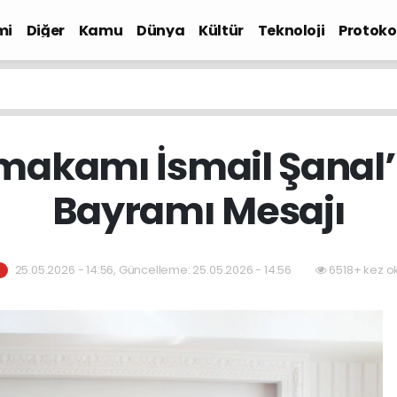
mi
Diğer
Kamu
Dünya
Kültür
Teknoloji
Protokol
makamı İsmail Şanal
Bayramı Mesajı
25.05.2026 - 14:56, Güncelleme: 25.05.2026 - 14:56
6518+ kez o