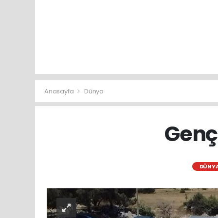
Anasayfa
Dünya
Gençl
DÜNY