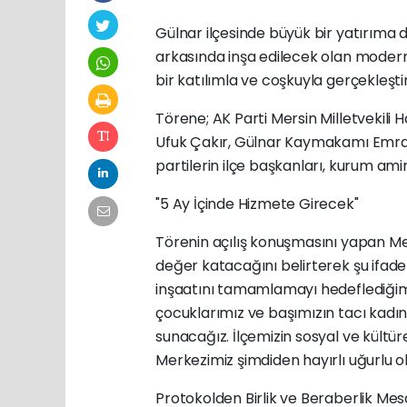
Gülnar ilçesinde büyük bir yatırıma
arkasında inşa edilecek olan modern
bir katılımla ve coşkuyla gerçekleştiri
Törene; AK Parti Mersin Milletvekili 
Ufuk Çakır, Gülnar Kaymakamı Emrah 
partilerin ilçe başkanları, kurum amir
"5 Ay İçinde Hizmete Girecek"
Törenin açılış konuşmasını yapan Mer
değer katacağını belirterek şu ifadeler
inşaatını tamamlamayı hedeflediğim
çocuklarımız ve başımızın tacı kadı
sunacağız. İlçemizin sosyal ve kültür
Merkezimiz şimdiden hayırlı uğurlu ol
Protokolden Birlik ve Beraberlik Mesa