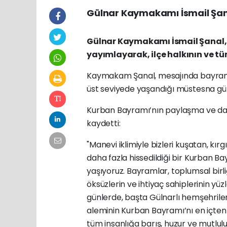
Gülnar Kaymakamı İsmail Şan
Gülnar Kaymakamı İsmail Şanal, 
yayımlayarak, ilçe halkının ve t
Kaymakam Şanal, mesajında bayramları
üst seviyede yaşandığı müstesna günl
Kurban Bayramı’nın paylaşma ve daya
kaydetti:
"Manevi iklimiyle bizleri kuşatan, kı
daha fazla hissedildiği bir Kurban
yaşıyoruz. Bayramlar, toplumsal birl
öksüzlerin ve ihtiyaç sahiplerinin y
günlerde, başta Gülnarlı hemşehril
aleminin Kurban Bayramı’nı en içten 
tüm insanlığa barış, huzur ve mutlul