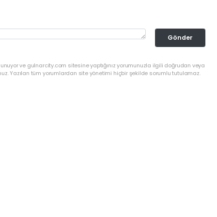
Gönder
lunuyor ve gulnarcity.com sitesine yaptığınız yorumunuzla ilgili doğrudan veya
nuz. Yazılan tüm yorumlardan site yönetimi hiçbir şekilde sorumlu tutulamaz.