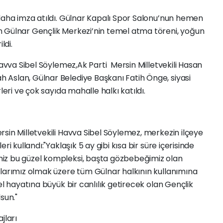
 daha imza atıldı. Gülnar Kapalı Spor Salonu’nun hemen
 Gülnar Gençlik Merkezi’nin temel atma töreni, yoğun
ldi.
Havva Sibel Söylemez,Ak Parti Mersin Milletvekili Hasan
Aslan, Gülnar Belediye Başkanı Fatih Önge, siyasi
leri ve çok sayıda mahalle halkı katıldı.
sin Milletvekili Havva Sibel Söylemez, merkezin ilçeye
i kullandı:"Yaklaşık 5 ay gibi kısa bir süre içerisinde
iz bu güzel kompleksi, başta gözbebeğimiz olan
nlarımız olmak üzere tüm Gülnar halkının kullanımına
el hayatına büyük bir canlılık getirecek olan Gençlik
sun."
jları