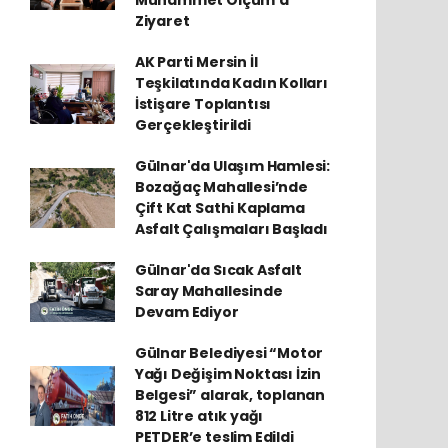
Muhammet Olçum’a
Ziyaret
AK Parti Mersin İl
Teşkilatında Kadın Kolları
İstişare Toplantısı
Gerçekleştirildi
Gülnar'da Ulaşım Hamlesi:
Bozağaç Mahallesi’nde
Çift Kat Sathi Kaplama
Asfalt Çalışmaları Başladı
Gülnar'da Sıcak Asfalt
Saray Mahallesinde
Devam Ediyor
Gülnar Belediyesi “Motor
Yağı Değişim Noktası İzin
Belgesi” alarak, toplanan
812 Litre atık yağı
PETDER’e teslim Edildi