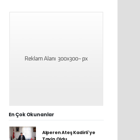
En Çok Okunanlar
Alperen Ateş Kadirli'ye
Tayin Oldu