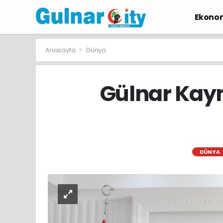
Ekono
Anasayfa
Dünya
Gülnar Kay
DÜNYA