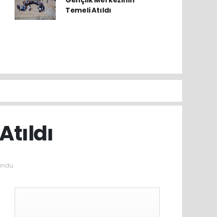
Gençlik Merkezinin
Temeli Atıldı
Atıldı
undu.