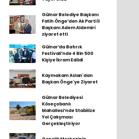
Gülnar Belediye Başkanı
Fatih Önge’den Ak Parti İl
Başkanı Adem Aldemiri
ziyaret etti
Gülnar’da Batırık
Festivali’nde 4 Bin 500
Kişiye İkram Edildi
Kaymakam Aslan'dan
Başkan Önge'ye Ziyaret
Gülnar Belediyesi
Köseçobanlı
Mahallesi’nde Stabilize
Yol Çalışması
Gerçekleştiriyor