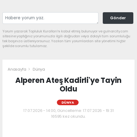
Gönder
Yorum yazarak Topluluk Kuralları’nı kabul etmiş bulunuyor ve gulnarcity.com
sitesine yaptığınız yorumunuzla ilgili doğrudan veya dolaylı tüm sorumluluğu
tek başınıza üstleniyorsunuz. Yazılan tüm yorumlardan site yönetimi hiçbir
şekilde sorumlu tutulamaz.
Anasayfa
Dünya
Alperen Ateş Kadirli'ye Tayin
Oldu
DÜNYA
17.07.2026 - 14:00, Güncelleme: 17.07.2026 - 19:31
16595 kez okundu.