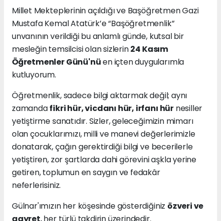
Millet Mekteplerinin açıldığı ve Başöğretmen Gazi
Mustafa Kemal Atatürk’e “Başöğretmenlik”
unvanının verildiği bu anlamlı günde, kutsal bir
mesleğin temsilcisi olan sizlerin
24 Kasım
Öğretmenler Günü'nü
en içten duygularımla
kutluyorum.
Öğretmenlik, sadece bilgi aktarmak değil; aynı
zamanda
fikri hür, vicdanı hür, irfanı hür
nesiller
yetiştirme sanatıdır. Sizler, geleceğimizin mimarı
olan çocuklarımızı, milli ve manevi değerlerimizle
donatarak, çağın gerektirdiği bilgi ve becerilerle
yetiştiren, zor şartlarda dahi görevini aşkla yerine
getiren, toplumun en saygın ve fedakâr
neferlerisiniz.
Gülnar'ımızın her köşesinde gösterdiğiniz
özveri ve
gayret
, her türlü takdirin üzerindedir.