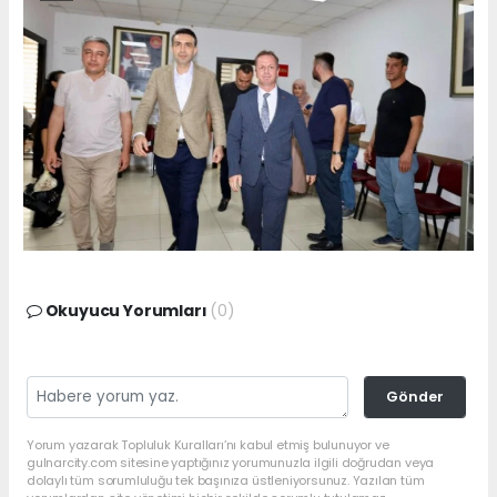
Okuyucu Yorumları
(0)
Gönder
Yorum yazarak Topluluk Kuralları’nı kabul etmiş bulunuyor ve
gulnarcity.com sitesine yaptığınız yorumunuzla ilgili doğrudan veya
dolaylı tüm sorumluluğu tek başınıza üstleniyorsunuz. Yazılan tüm