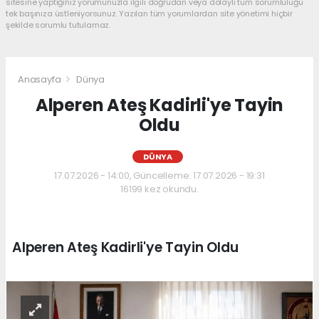
sitesine yaptığınız yorumunuzla ilgili doğrudan veya dolaylı tüm sorumluluğu
tek başınıza üstleniyorsunuz. Yazılan tüm yorumlardan site yönetimi hiçbir
şekilde sorumlu tutulamaz.
Anasayfa
Dünya
Alperen Ateş Kadirli'ye Tayin
Oldu
DÜNYA
17.07.2026 - 14:00, Güncelleme: 17.07.2026 - 19:31
16199 kez okundu.
Alperen Ateş Kadirli'ye Tayin Oldu