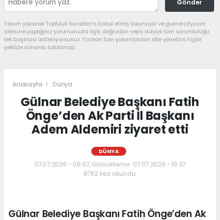
Gönder
Yorum yazarak Topluluk Kuralları’nı kabul etmiş bulunuyor ve gulnarcity.com
sitesine yaptığınız yorumunuzla ilgili doğrudan veya dolaylı tüm sorumluluğu
tek başınıza üstleniyorsunuz. Yazılan tüm yorumlardan site yönetimi hiçbir
şekilde sorumlu tutulamaz.
Anasayfa
Dünya
Gülnar Belediye Başkanı Fatih
Önge’den Ak Parti İl Başkanı
Adem Aldemiri ziyaret etti
DÜNYA
07.07.2026 - 09:37, Güncelleme: 07.07.2026 - 19:37
8792 kez okundu.
Gülnar Belediye Başkanı Fatih Önge’den Ak