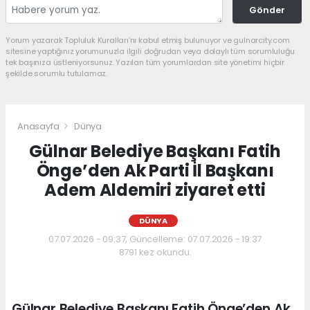
Gönder
Yorum yazarak Topluluk Kuralları’nı kabul etmiş bulunuyor ve gulnarcity.com
sitesine yaptığınız yorumunuzla ilgili doğrudan veya dolaylı tüm sorumluluğu
tek başınıza üstleniyorsunuz. Yazılan tüm yorumlardan site yönetimi hiçbir
şekilde sorumlu tutulamaz.
Anasayfa
Dünya
Gülnar Belediye Başkanı Fatih
Önge’den Ak Parti İl Başkanı
Adem Aldemiri ziyaret etti
DÜNYA
07.07.2026 - 09:37, Güncelleme: 07.07.2026 - 19:37
8791 kez okundu.
Gülnar Belediye Başkanı Fatih Önge’den Ak