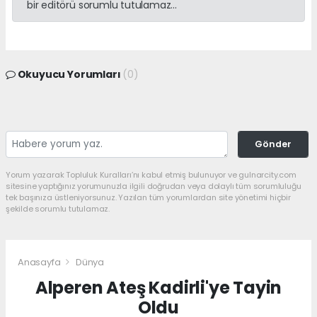
bir editörü sorumlu tutulamaz...
Okuyucu Yorumları
(0)
Gönder
Yorum yazarak Topluluk Kuralları’nı kabul etmiş bulunuyor ve gulnarcity.com
sitesine yaptığınız yorumunuzla ilgili doğrudan veya dolaylı tüm sorumluluğu
tek başınıza üstleniyorsunuz. Yazılan tüm yorumlardan site yönetimi hiçbir
şekilde sorumlu tutulamaz.
Anasayfa
Dünya
Alperen Ateş Kadirli'ye Tayin
Oldu