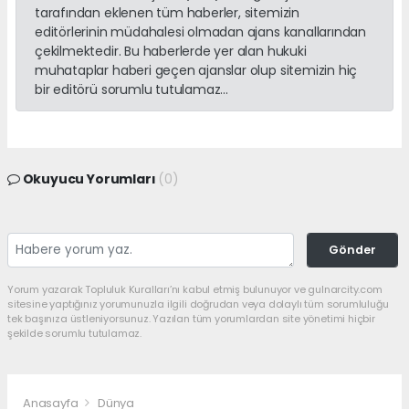
tarafından eklenen tüm haberler, sitemizin
editörlerinin müdahalesi olmadan ajans kanallarından
çekilmektedir. Bu haberlerde yer alan hukuki
muhataplar haberi geçen ajanslar olup sitemizin hiç
bir editörü sorumlu tutulamaz...
Okuyucu Yorumları
(0)
Gönder
Yorum yazarak Topluluk Kuralları’nı kabul etmiş bulunuyor ve gulnarcity.com
sitesine yaptığınız yorumunuzla ilgili doğrudan veya dolaylı tüm sorumluluğu
tek başınıza üstleniyorsunuz. Yazılan tüm yorumlardan site yönetimi hiçbir
şekilde sorumlu tutulamaz.
Anasayfa
Dünya