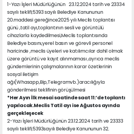
1-Yazı İşleri Müdürlüğünün 23.12.2024 tarih ve 23334
sayılı teklifi;5393 sayılı Belediye Kanununun
20.maddesi gereğince2025 yılı Meclis toplantısı
günü ,tatil ayı,toplantının sesli ve görüntülü
cihazlarla kaydedilmesi,Meclis toplantısında
Belediye basını,yerel basın ve görevli personel
haricinde ,meclis üyeleri ve katılımcılar dahil olmak
üzere görüntü ve kayıt alınmaması ,ayrıca meclis
gündemlerinin çalışmalarının karar özetlerinin
sosyal iletişim
ağı(Whasapp,Bip,Telegramvb.)aracılığıyla
gönderilmesi teklifinin görüşülmesi
*Her Ayın İlk mesai saatinde saat 11:’de toplantı
yapılacak.Meclis Tatil ayı ise Ağustos ayında
gerçekleşecek
2-Yazı İşleri Müdürlüğünün 23.12.2024 tarih ve 23333
sayılı teklifi;5393sayılı Belediye Kanununun 32.