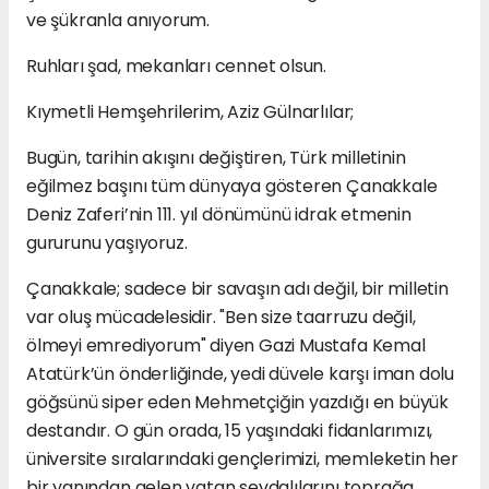
ve şükranla anıyorum.
Ruhları şad, mekanları cennet olsun.
Kıymetli Hemşehrilerim, Aziz Gülnarlılar;
Bugün, tarihin akışını değiştiren, Türk milletinin
eğilmez başını tüm dünyaya gösteren Çanakkale
Deniz Zaferi’nin 111. yıl dönümünü idrak etmenin
gururunu yaşıyoruz.
Çanakkale; sadece bir savaşın adı değil, bir milletin
var oluş mücadelesidir. "Ben size taarruzu değil,
ölmeyi emrediyorum" diyen Gazi Mustafa Kemal
Atatürk’ün önderliğinde, yedi düvele karşı iman dolu
göğsünü siper eden Mehmetçiğin yazdığı en büyük
destandır. O gün orada, 15 yaşındaki fidanlarımızı,
üniversite sıralarındaki gençlerimizi, memleketin her
bir yanından gelen vatan sevdalılarını toprağa