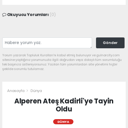
Okuyucu Yorumları
(0)
Gönder
Yorum yazarak Topluluk Kuralları’nı kabul etmiş bulunuyor ve gulnarcity.com
sitesine yaptığınız yorumunuzla ilgili doğrudan veya dolaylı tüm sorumluluğu
tek başınıza üstleniyorsunuz. Yazılan tüm yorumlardan site yönetimi hiçbir
şekilde sorumlu tutulamaz.
Anasayfa
Dünya
Alperen Ateş Kadirli'ye Tayin
Oldu
DÜNYA