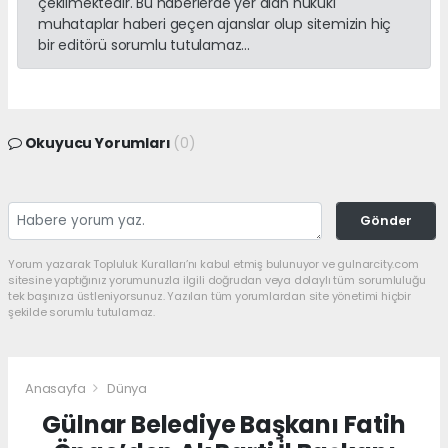
çekilmektedir. Bu haberlerde yer alan hukuki
muhataplar haberi geçen ajanslar olup sitemizin hiç
bir editörü sorumlu tutulamaz...
Okuyucu Yorumları
(0)
Gönder
Yorum yazarak Topluluk Kuralları’nı kabul etmiş bulunuyor ve gulnarcity.com
sitesine yaptığınız yorumunuzla ilgili doğrudan veya dolaylı tüm sorumluluğu
tek başınıza üstleniyorsunuz. Yazılan tüm yorumlardan site yönetimi hiçbir
şekilde sorumlu tutulamaz.
Anasayfa
Dünya
Gülnar Belediye Başkanı Fatih