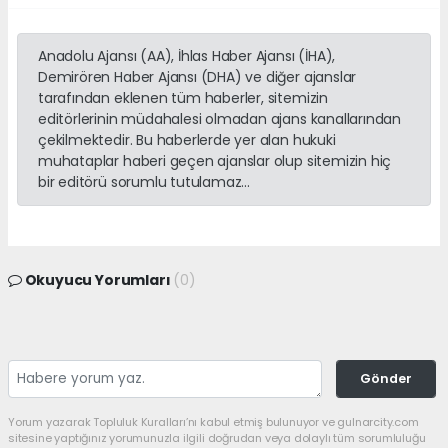
Anadolu Ajansı (AA), İhlas Haber Ajansı (İHA),
Demirören Haber Ajansı (DHA) ve diğer ajanslar
tarafından eklenen tüm haberler, sitemizin
editörlerinin müdahalesi olmadan ajans kanallarından
çekilmektedir. Bu haberlerde yer alan hukuki
muhataplar haberi geçen ajanslar olup sitemizin hiç
bir editörü sorumlu tutulamaz...
Okuyucu Yorumları
(0)
Gönder
Yorum yazarak Topluluk Kuralları’nı kabul etmiş bulunuyor ve gulnarcity.com
sitesine yaptığınız yorumunuzla ilgili doğrudan veya dolaylı tüm sorumluluğu