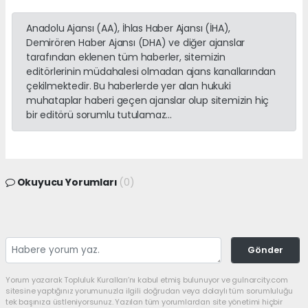
Anadolu Ajansı (AA), İhlas Haber Ajansı (İHA),
Demirören Haber Ajansı (DHA) ve diğer ajanslar
tarafından eklenen tüm haberler, sitemizin
editörlerinin müdahalesi olmadan ajans kanallarından
çekilmektedir. Bu haberlerde yer alan hukuki
muhataplar haberi geçen ajanslar olup sitemizin hiç
bir editörü sorumlu tutulamaz...
Okuyucu Yorumları
(0)
Gönder
Yorum yazarak Topluluk Kuralları’nı kabul etmiş bulunuyor ve gulnarcity.com
sitesine yaptığınız yorumunuzla ilgili doğrudan veya dolaylı tüm sorumluluğu
tek başınıza üstleniyorsunuz. Yazılan tüm yorumlardan site yönetimi hiçbir