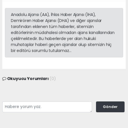
Anadolu Ajansı (AA), İhlas Haber Ajansı (İHA),
Demirören Haber Ajansı (DHA) ve diğer ajanslar
tarafından eklenen tüm haberler, sitemizin
editörlerinin müdahalesi olmadan ajans kanallarından
çekilmektedir. Bu haberlerde yer alan hukuki
muhataplar haberi geçen ajanslar olup sitemizin hiç
bir editörü sorumlu tutulamaz...
Okuyucu Yorumları
(0)
Gönder
Yorum yazarak Topluluk Kuralları’nı kabul etmiş bulunuyor ve gulnarcity.com
sitesine yaptığınız yorumunuzla ilgili doğrudan veya dolaylı tüm sorumluluğu