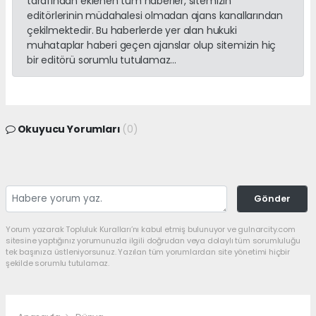
tarafından eklenen tüm haberler, sitemizin
editörlerinin müdahalesi olmadan ajans kanallarından
çekilmektedir. Bu haberlerde yer alan hukuki
muhataplar haberi geçen ajanslar olup sitemizin hiç
bir editörü sorumlu tutulamaz...
Okuyucu Yorumları
(0)
Gönder
Yorum yazarak Topluluk Kuralları’nı kabul etmiş bulunuyor ve gulnarcity.com
sitesine yaptığınız yorumunuzla ilgili doğrudan veya dolaylı tüm sorumluluğu
tek başınıza üstleniyorsunuz. Yazılan tüm yorumlardan site yönetimi hiçbir
şekilde sorumlu tutulamaz.