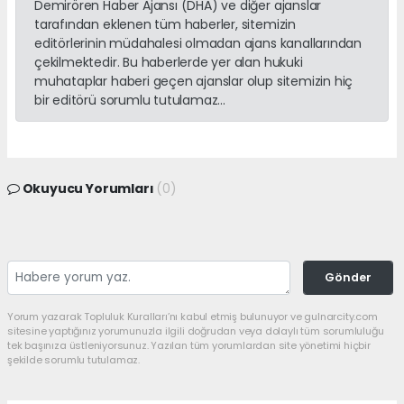
Demirören Haber Ajansı (DHA) ve diğer ajanslar
tarafından eklenen tüm haberler, sitemizin
editörlerinin müdahalesi olmadan ajans kanallarından
çekilmektedir. Bu haberlerde yer alan hukuki
muhataplar haberi geçen ajanslar olup sitemizin hiç
bir editörü sorumlu tutulamaz...
Okuyucu Yorumları
(0)
Gönder
Yorum yazarak Topluluk Kuralları’nı kabul etmiş bulunuyor ve gulnarcity.com
sitesine yaptığınız yorumunuzla ilgili doğrudan veya dolaylı tüm sorumluluğu
tek başınıza üstleniyorsunuz. Yazılan tüm yorumlardan site yönetimi hiçbir
şekilde sorumlu tutulamaz.