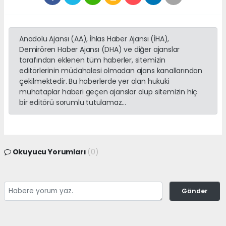
Anadolu Ajansı (AA), İhlas Haber Ajansı (İHA),
Demirören Haber Ajansı (DHA) ve diğer ajanslar
tarafından eklenen tüm haberler, sitemizin
editörlerinin müdahalesi olmadan ajans kanallarından
çekilmektedir. Bu haberlerde yer alan hukuki
muhataplar haberi geçen ajanslar olup sitemizin hiç
bir editörü sorumlu tutulamaz...
Okuyucu Yorumları
(0)
Gönder
Yorum yazarak Topluluk Kuralları’nı kabul etmiş bulunuyor ve gulnarcity.com
sitesine yaptığınız yorumunuzla ilgili doğrudan veya dolaylı tüm sorumluluğu