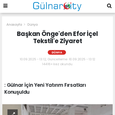
Anasayfa
Dünya
Başkan Önge'den Efor İçel
Tekstil'e Ziyaret
DÜNYA
10.09.2025 - 13:12, Güncelleme: 10.09.2025 - 13:12
14416+ kez okundu.
: Gülnar İçin Yeni Yatırım Fırsatları
Konuşuldu