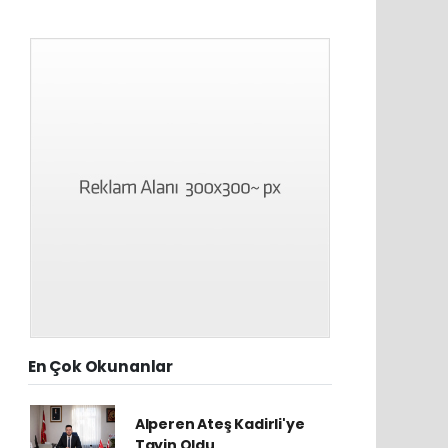
En Çok Okunanlar
Alperen Ateş Kadirli'ye
Tayin Oldu