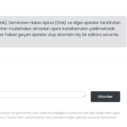
(İHA), Demirören Haber Ajansı (DHA) ve diğer ajanslar tarafından
erinin müdahalesi olmadan ajans kanallarından çekilmektedir.
r haberi geçen ajanslar olup sitemizin hiç bir editörü sorumlu
Gönder
lunuyor ve gulnarcity.com sitesine yaptığınız yorumunuzla ilgili doğrudan veya
nuz. Yazılan tüm yorumlardan site yönetimi hiçbir şekilde sorumlu tutulamaz.