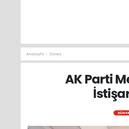
Anasayfa
Dünya
AK Parti Me
İstişa
DÜNY