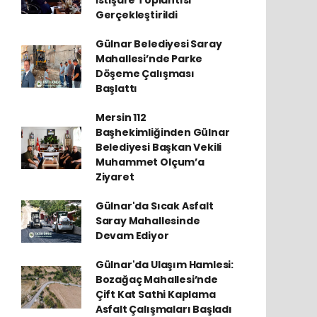
İstişare Toplantısı
Gerçekleştirildi
Gülnar Belediyesi Saray
Mahallesi’nde Parke
Döşeme Çalışması
Başlattı
Mersin 112
Başhekimliğinden Gülnar
Belediyesi Başkan Vekili
Muhammet Olçum’a
Ziyaret
Gülnar'da Sıcak Asfalt
Saray Mahallesinde
Devam Ediyor
Gülnar'da Ulaşım Hamlesi:
Bozağaç Mahallesi’nde
Çift Kat Sathi Kaplama
Asfalt Çalışmaları Başladı