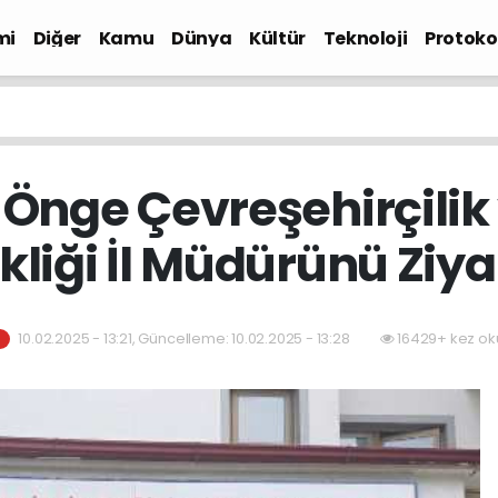
mi
Diğer
Kamu
Dünya
Kültür
Teknoloji
Protokol
Önge Çevreşehirçilik 
kliği İl Müdürünü Ziyar
10.02.2025 - 13:21, Güncelleme: 10.02.2025 - 13:28
16429+ kez ok