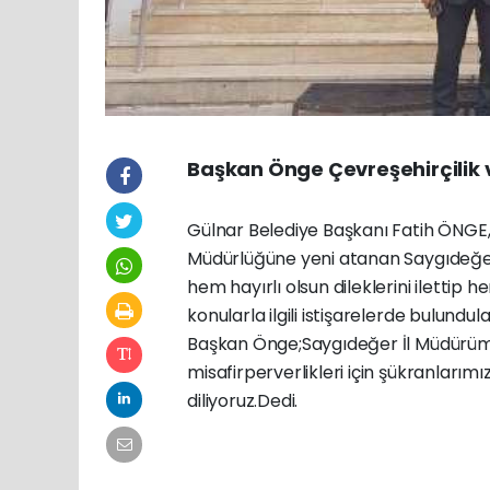
Başkan Önge Çevreşehirçilik ve
Gülnar Belediye Başkanı Fatih ÖNGE, Me
Müdürlüğüne yeni atanan Saygıdeğe
hem hayırlı olsun dileklerini ilettip
konularla ilgili istişarelerde bulundula
Başkan Önge;Saygıdeğer İl Müdürümü
misafirperverlikleri için şükranlarımı
diliyoruz.Dedi.