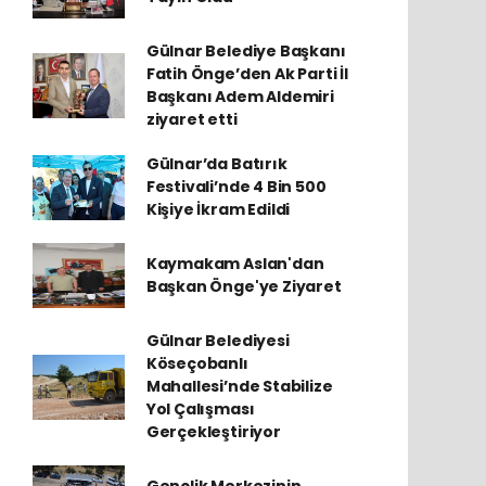
Gülnar Belediye Başkanı
Fatih Önge’den Ak Parti İl
Başkanı Adem Aldemiri
ziyaret etti
Gülnar’da Batırık
Festivali’nde 4 Bin 500
Kişiye İkram Edildi
Kaymakam Aslan'dan
Başkan Önge'ye Ziyaret
Gülnar Belediyesi
Köseçobanlı
Mahallesi’nde Stabilize
Yol Çalışması
Gerçekleştiriyor