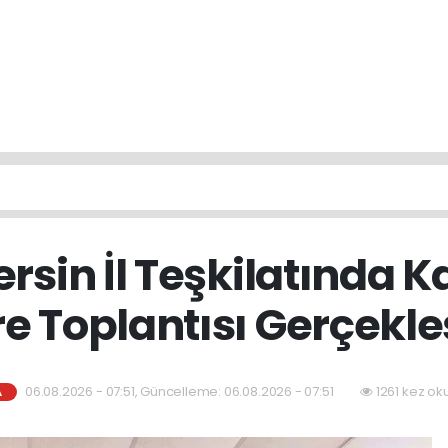
rsin İl Teşkilatında K
re Toplantısı Gerçekleş
06.08.2026 - 07:51, Güncelleme: 06.08.2026 - 07:51
1261 kez ok
A