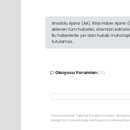
Anadolu Ajansı (AA), İhlas Haber Ajansı 
eklenen tüm haberler, sitemizin editörl
Bu haberlerde yer alan hukuki muhatapla
tutulamaz...
Okuyucu Yorumları
(0)
Yorum yazarak Topluluk Kuralları’nı kabul etmiş bu
dolaylı tüm sorumluluğu tek başınıza üstleniyorsu