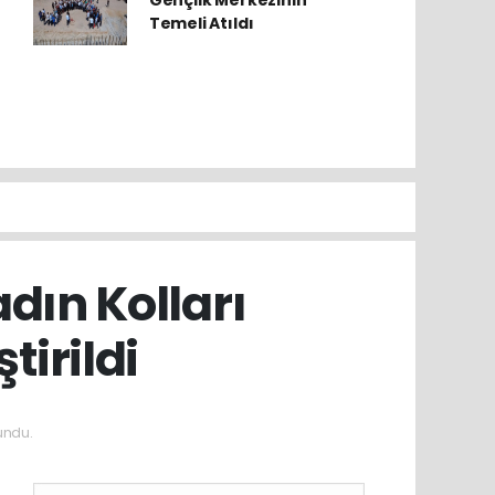
Gençlik Merkezinin
Temeli Atıldı
adın Kolları
tirildi
undu.