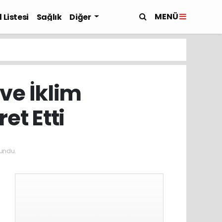
MENÜ
 Listesi
Sağlık
Diğer
ve İklim
et Etti
undu.