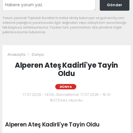
Gönder
Yorum yazarak Topluluk Kuralları’nı kabul etmiş bulunuyor ve gulnarcity.com
sitesine yaptığınız yorumunuzla ilgili doğrudan veya dolaylı tüm sorumluluğu
tek başınıza üstleniyorsunuz. Yazılan tüm yorumlardan site yönetimi hiçbir
şekilde sorumlu tutulamaz.
Anasayfa
Dünya
Alperen Ateş Kadirli'ye Tayin
Oldu
DÜNYA
17.07.2026 - 14:00, Güncelleme: 17.07.2026 - 19:31
16372 kez okundu.
Alperen Ateş Kadirli'ye Tayin Oldu