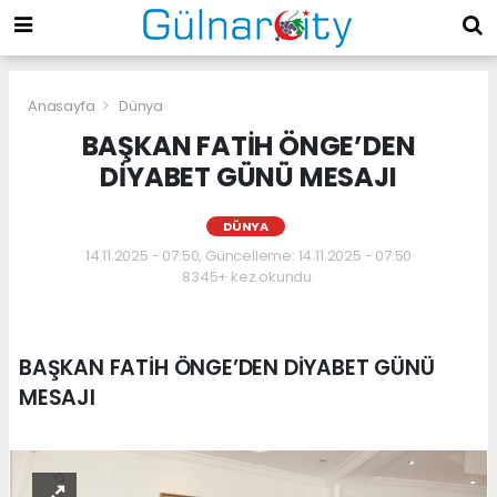
Anasayfa
Dünya
BAŞKAN FATİH ÖNGE’DEN
DİYABET GÜNÜ MESAJI
DÜNYA
14.11.2025 - 07:50, Güncelleme: 14.11.2025 - 07:50
8345+ kez okundu.
BAŞKAN FATİH ÖNGE’DEN DİYABET GÜNÜ
MESAJI