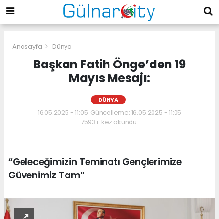
Anasayfa
Dünya
Başkan Fatih Önge’den 19
Mayıs Mesajı:
DÜNYA
16.05.2025 - 11:05, Güncelleme: 16.05.2025 - 11:05
7593+ kez okundu.
“Geleceğimizin Teminatı Gençlerimize
Güvenimiz Tam”