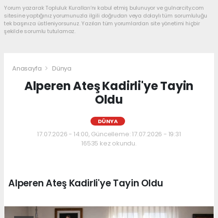
Yorum yazarak Topluluk Kuralları’nı kabul etmiş bulunuyor ve gulnarcity.com
sitesine yaptığınız yorumunuzla ilgili doğrudan veya dolaylı tüm sorumluluğu
tek başınıza üstleniyorsunuz. Yazılan tüm yorumlardan site yönetimi hiçbir
şekilde sorumlu tutulamaz.
Anasayfa
Dünya
Alperen Ateş Kadirli'ye Tayin
Oldu
DÜNYA
17.07.2026 - 14:00, Güncelleme: 17.07.2026 - 19:31
16535 kez okundu.
Alperen Ateş Kadirli'ye Tayin Oldu