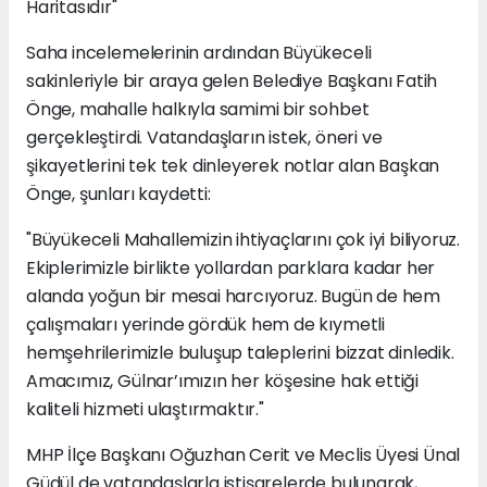
Haritasıdır"
Saha incelemelerinin ardından Büyükeceli
sakinleriyle bir araya gelen Belediye Başkanı Fatih
Önge, mahalle halkıyla samimi bir sohbet
gerçekleştirdi. Vatandaşların istek, öneri ve
şikayetlerini tek tek dinleyerek notlar alan Başkan
Önge, şunları kaydetti:
"Büyükeceli Mahallemizin ihtiyaçlarını çok iyi biliyoruz.
Ekiplerimizle birlikte yollardan parklara kadar her
alanda yoğun bir mesai harcıyoruz. Bugün de hem
çalışmaları yerinde gördük hem de kıymetli
hemşehrilerimizle buluşup taleplerini bizzat dinledik.
Amacımız, Gülnar’ımızın her köşesine hak ettiği
kaliteli hizmeti ulaştırmaktır."
MHP İlçe Başkanı Oğuzhan Cerit ve Meclis Üyesi Ünal
Güdül de vatandaşlarla istişarelerde bulunarak,