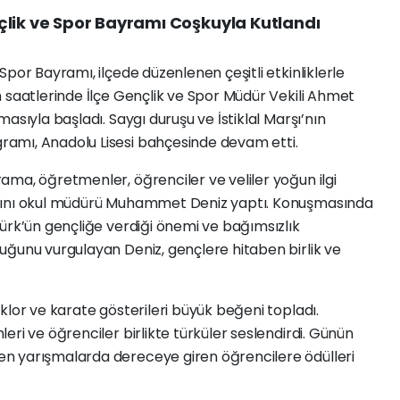
çlik ve Spor Bayramı Coşkuyla Kutlandı
por Bayramı, ilçede düzenlenen çeşitli etkinliklerle
 saatlerinde İlçe Gençlik ve Spor Müdür Vekili Ahmet
asıyla başladı. Saygı duruşu ve İstiklal Marşı’nın
amı, Anadolu Lisesi bahçesinde devam etti.
ma, öğretmenler, öğrenciler ve veliler yoğun ilgi
asını okul müdürü Muhammet Deniz yaptı. Konuşmasında
ürk’ün gençliğe verdiği önemi ve bağımsızlık
uğunu vurgulayan Deniz, gençlere hitaben birlik ve
klor ve karate gösterileri büyük beğeni topladı.
ri ve öğrenciler birlikte türküler seslendirdi. Günün
n yarışmalarda dereceye giren öğrencilere ödülleri