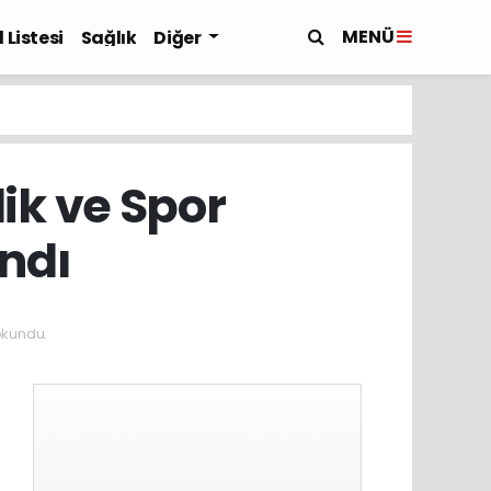
MENÜ
 Listesi
Sağlık
Diğer
ik ve Spor
ndı
okundu.