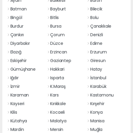
Aydın
Balıkesir
Bartın
Batman
Bayburt
Bilecik
Bingöl
Bitlis
Bolu
Burdur
Bursa
Çanakkale
Çankırı
Çorum
Denizli
Diyarbakır
Düzce
Edirne
Elazığ
Erzincan
Erzurum
Eskişehir
Gaziantep
Giresun
Gümüşhane
Hakkari
Hatay
Iğdır
Isparta
İstanbul
İzmir
K.Maraş
Karabük
Karaman
Kars
Kastamonu
Kayseri
Kırıkkale
Kırşehir
Kilis
Kocaeli
Konya
Kütahya
Malatya
Manisa
Mardin
Mersin
Muğla