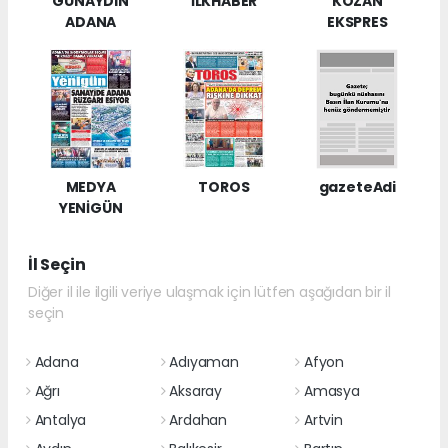
GÜNAYDIN
İLKHABER
KOZAN
ADANA
EKSPRES
MEDYA
TOROS
gazeteAdi
YENİGÜN
İl Seçin
Diğer il ile ilgili veriye ulaşmak için lütfen aşağıdan bir il
seçin
Adana
Adıyaman
Afyon
Ağrı
Aksaray
Amasya
Antalya
Ardahan
Artvin