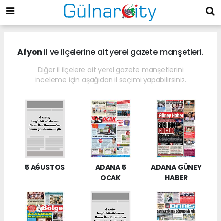
Afyon
il ve ilçelerine ait yerel gazete manşetleri.
Diğer il ilçelere ait yerel gazete manşetlerini
inceleme için aşağıdan il seçimi yapabilirsiniz.
5 AĞUSTOS
ADANA 5
ADANA GÜNEY
OCAK
HABER