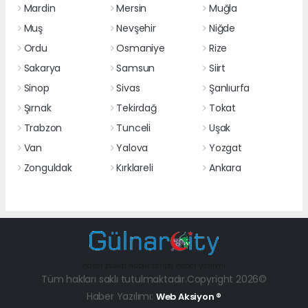
Mardin
Mersin
Muğla
Muş
Nevşehir
Niğde
Ordu
Osmaniye
Rize
Sakarya
Samsun
Siirt
Sinop
Sivas
Şanlıurfa
Şırnak
Tekirdağ
Tokat
Trabzon
Tunceli
Uşak
Van
Yalova
Yozgat
Zonguldak
Kırklareli
Ankara
haber paketi
haber scripti
haber yazılımı
Tüm hakları saklı tutulmaktadır.Copyright 2026©
Haber Yazılımı:
Web Aksiyon ®