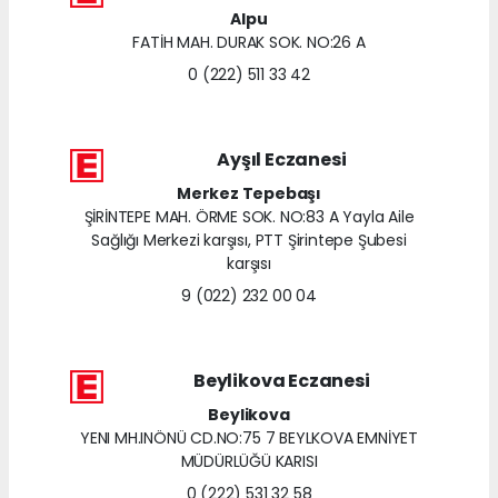
Alpu
FATİH MAH. DURAK SOK. NO:26 A
0 (222) 511 33 42
Ayşıl Eczanesi
Merkez Tepebaşı
ŞİRİNTEPE MAH. ÖRME SOK. NO:83 A Yayla Aile
Sağlığı Merkezi karşısı, PTT Şirintepe Şubesi
karşısı
9 (022) 232 00 04
Beylikova Eczanesi
Beylikova
YENI MH.INÖNÜ CD.NO:75 7 BEYLKOVA EMNİYET
MÜDÜRLÜĞÜ KARISI
0 (222) 531 32 58