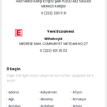
HASTANESİ KARŞI KÖŞESİ ŞAİR FUZULİ AİLE SAĞLIĞI
MERKEZİ KARŞISI
0 (222) 230 11 31
Yeni Eczanesi
Mihalıcçık
MEDRESE MAH. CUMHURIYET MEYDANI NO:27
0 (222) 631 25 02
İl Seçin
Diğer il ile ilgili veriye ulaşmak için lütfen aşağıdan bir il
seçin
Adana
Adıyaman
Afyon
Ağrı
Aksaray
Amasya
Antalya
Ardahan
Artvin