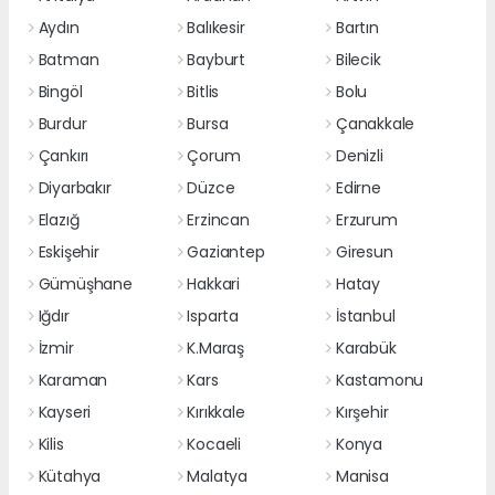
Aydın
Balıkesir
Bartın
Batman
Bayburt
Bilecik
Bingöl
Bitlis
Bolu
Burdur
Bursa
Çanakkale
Çankırı
Çorum
Denizli
Diyarbakır
Düzce
Edirne
Elazığ
Erzincan
Erzurum
Eskişehir
Gaziantep
Giresun
Gümüşhane
Hakkari
Hatay
Iğdır
Isparta
İstanbul
İzmir
K.Maraş
Karabük
Karaman
Kars
Kastamonu
Kayseri
Kırıkkale
Kırşehir
Kilis
Kocaeli
Konya
Kütahya
Malatya
Manisa