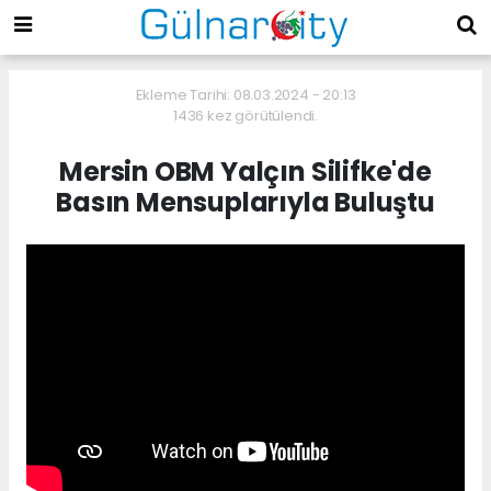
Ekleme Tarihi: 08.03.2024 - 20:13
1436 kez görütülendi.
Mersin OBM Yalçın Silifke'de
Basın Mensuplarıyla Buluştu